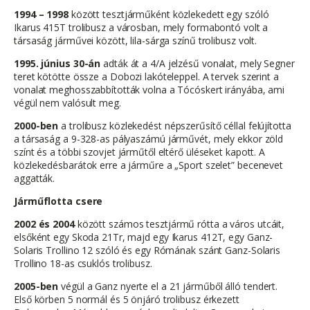
1994 – 1998
között tesztjárműként közlekedett egy szóló
Ikarus 415T trolibusz a városban, mely formabontó volt a
társaság járművei között, lila-sárga színű trolibusz volt.
1995. június 30-án
adták át a 4/A jelzésű vonalat, mely Segner
teret kötötte össze a Dobozi lakóteleppel. A tervek szerint a
vonalat meghosszabbították volna a Tócóskert irányába, ami
végül nem valósult meg.
2000-ben
a trolibusz közlekedést népszerűsítő céllal felújította
a társaság a 9-328-as pályaszámú járművét, mely ekkor zöld
színt és a többi szovjet járműtől eltérő üléseket kapott. A
közlekedésbarátok erre a járműre a „Sport szelet” becenevet
aggatták.
Járműflotta csere
2002 és 2004
között számos tesztjármű rótta a város utcáit,
elsőként egy Skoda 21Tr, majd egy Ikarus 412T, egy Ganz-
Solaris Trollino 12 szóló és egy Rómának szánt Ganz-Solaris
Trollino 18-as csuklós trolibusz.
2005-ben
végül a Ganz nyerte el a 21 járműből álló tendert.
Első körben 5 normál és 5 önjáró trolibusz érkezett