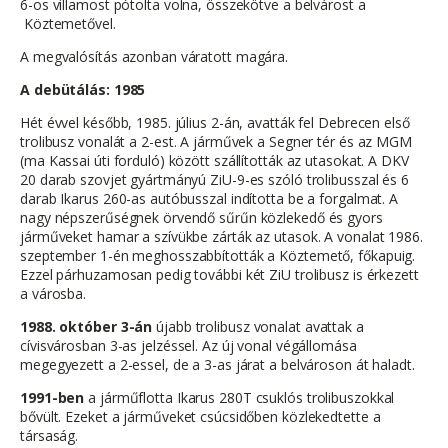
6-os villamost pótolta volna, összekötve a belvárost a
Köztemetővel.
A megvalósítás azonban váratott magára.
A debütálás: 1985
Hét évvel később, 1985. július 2-án, avatták fel Debrecen első
trolibusz vonalát a 2-est. A járművek a Segner tér és az MGM
(ma Kassai úti forduló) között szállították az utasokat. A DKV
20 darab szovjet gyártmányú ZiU-9-es szóló trolibusszal és 6
darab Ikarus 260-as autóbusszal indította be a forgalmat. A
nagy népszerűségnek örvendő sűrűn közlekedő és gyors
járműveket hamar a szívükbe zárták az utasok. A vonalat 1986.
szeptember 1-én meghosszabbították a Köztemető, főkapuig.
Ezzel párhuzamosan pedig további két ZiU trolibusz is érkezett
a városba.
1988. október 3-án
újabb trolibusz vonalat avattak a
cívisvárosban 3-as jelzéssel. Az új vonal végállomása
megegyezett a 2-essel, de a 3-as járat a belvároson át haladt.
1991-ben
a járműflotta Ikarus 280T csuklós trolibuszokkal
bővült. Ezeket a járműveket csúcsidőben közlekedtette a
társaság.