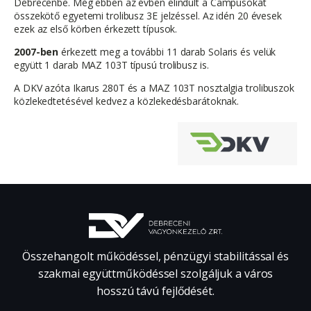
Debrecenbe. Még ebben az évben elindult a Campusokat
összekötő egyetemi trolibusz 3E jelzéssel. Az idén 20 évesek
ezek az első körben érkezett típusok.
2007-ben
érkezett meg a további 11 darab Solaris és velük
együtt 1 darab MAZ 103T típusú trolibusz is.
A DKV azóta Ikarus 280T és a MAZ 103T nosztalgia trolibuszok
közlekedtetésével kedvez a közlekedésbarátoknak.
Összehangolt működéssel, pénzügyi stabilitással és
szakmai együttműködéssel szolgáljuk a város
hosszú távú fejlődését.