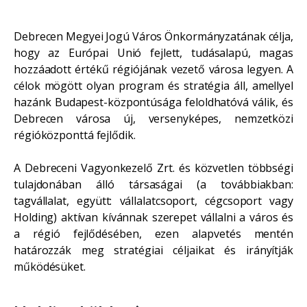
Debrecen Megyei Jogú Város Önkormányzatának célja,
hogy az Európai Unió fejlett, tudásalapú, magas
hozzáadott értékű régiójának vezető városa legyen. A
célok mögött olyan program és stratégia áll, amellyel
hazánk Budapest-központúsága feloldhatóvá válik, és
Debrecen városa új, versenyképes, nemzetközi
régióközponttá fejlődik.
A Debreceni Vagyonkezelő Zrt. és közvetlen többségi
tulajdonában álló társaságai (a továbbiakban:
tagvállalat, együtt: vállalatcsoport, cégcsoport vagy
Holding) aktívan kívánnak szerepet vállalni a város és
a régió fejlődésében, ezen alapvetés mentén
határozzák meg stratégiai céljaikat és irányítják
működésüket.