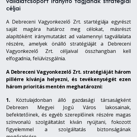
vállalatcsoport irányító tagjának stratégiai
céljai
A Debreceni Vagyonkezelő Zrt. startégiája egyrészt
saját magára határoz meg célokat, másrészt
alapítóként iránymutatást ad valamennyi tagvállalata
részére, amelyek önálló stratégiáját a Debreceni
Vagyonkezelő Zrt. céljaival összhangban kell
elfogadnia, felülvizsgálnia.
A Debreceni Vagyonkezelő Zrt. stratégiáját három
pillérre kívánja helyezni, és tevékenységét ezen
három prioritás mentén meghatározni:
1.
Köztulajdonban álló gazdasági társaságként
Debrecen Megyei Jogú Város lakosainak,
befektetőinek, és egyéb szereplőinek részére magas
színvonalú szolgáltatást kíván nyújtani, fokozott
figyelemmel a szolgáltatás biztonságának
megőrzésére.