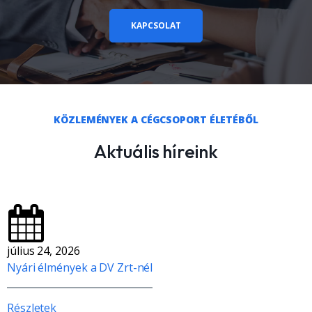
KAPCSOLAT
KÖZLEMÉNYEK A CÉGCSOPORT ÉLETÉBŐL
Aktuális híreink
július 24, 2026
Nyári élmények a DV Zrt-nél
Részletek