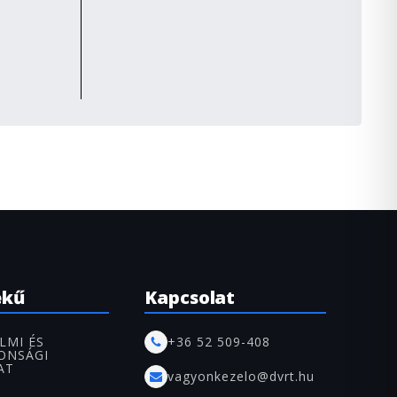
ekű
Kapcsolat
LMI ÉS
+36 52 509-408
ONSÁGI
AT
vagyonkezelo@dvrt.hu