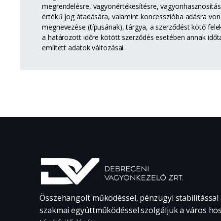
megrendelésre, vagyonértékesítésre, vagyonhasznosítás
értékű jog átadására, valamint koncesszióba adásra vo
megnevezése (típusának), tárgya, a szerződést kötő fele
a határozott időre kötött szerződés esetében annak időt
említett adatok változásai.
Összehangolt működéssel, pénzügyi stabilitással
szakmai együttműködéssel szolgáljuk a város ho