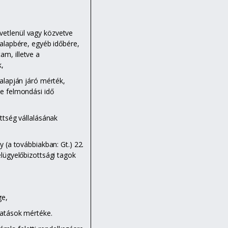
etlenül vagy közvetve
 alapbére, egyéb időbére,
am, illetve a
,
alapján járó mérték,
ve felmondási idő
ttség vállalásának
y (a továbbiakban: Gt.) 22.
elügyelőbizottsági tagok
ge,
atások mértéke.