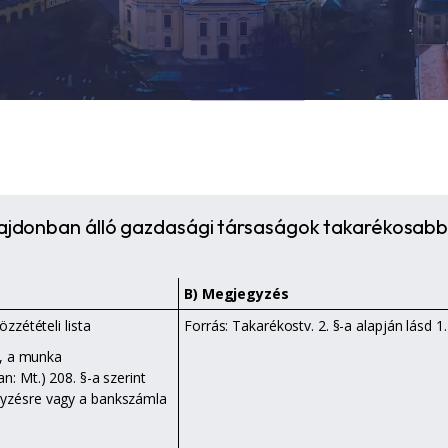
lajdonban álló gazdasági társaságok takarékosabb
B) Megjegyzés
zétételi lista
Forrás: Takarékostv. 2. §-a alapján lásd 1
k, a munka
n: Mt.) 208. §-a szerint
egyzésre vagy a bankszámla