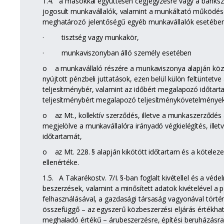
1.4. a másokkal együttesen cégjegyzésre vagy a bankszá
jogosult munkavállalók, valamint a munkáltató működé
meghatározó jelentőségű egyéb munkavállalók esetébe
· tisztség vagy munkakör,
· munkaviszonyban álló személy esetében
o a munkavállaló részére a munkaviszonya alapján közv
nyújtott pénzbeli juttatások, ezen belül külön feltüntetve
teljesítménybér, valamint az időbért megalapozó időtarta
teljesítménybért megalapozó teljesítménykövetelmények
o az Mt., kollektív szerződés, illetve a munkaszerződés
megjelölve a munkavállalóra irányadó végkielégítés, illet
időtartamát,
o az Mt. 228. § alapján kikötött időtartam és a köteleze
ellenértéke.
1.5. A Takarékostv. 7/I. §-ban foglalt kivétellel és a véde
beszerzések, valamint a minősített adatok kivételével a
felhasználásával, a gazdasági társaság vagyonával tört
összefüggő – az egyszerű közbeszerzési eljárás értékhat
meghaladó értékű – árubeszerzésre, építési beruházásra,