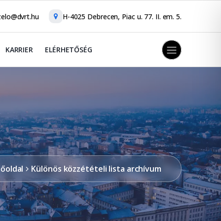
elo@dvrt.hu
H-4025 Debrecen, Piac u. 77. II. em. 5.
KARRIER
ELÉRHETŐSÉG
őoldal
Különös közzétételi lista archívum