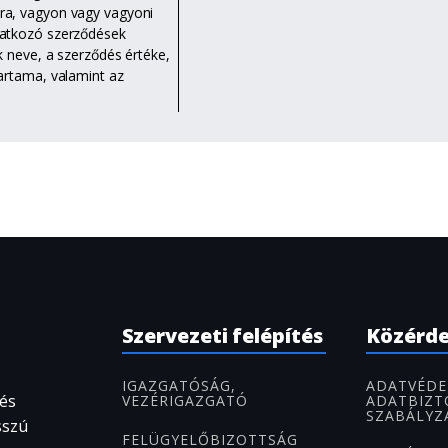
ra, vagyon vagy vagyoni
natkozó szerződések
k neve, a szerződés értéke,
artama, valamint az
Szervezeti felépítés
Közérd
IGAZGATÓSÁG,
ADATVÉDE
 és
VEZÉRIGAZGATÓ
ADATBIZT
SZABÁLYZ
sszú
FELÜGYELŐBIZOTTSÁG