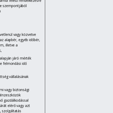
mla feletti rendelkezésre
se szempontjából
n
etlenül vagy közvetve
 az alapbér, egyéb időbér,
m, illetve a
,
 alapján járó mérték
ve felmondási idő
ttség vállalásának
lmi vagy biztonsági
 pénzeszközök
énő gazdálkodással
árát elérő vagy azt
 szolgáltatás