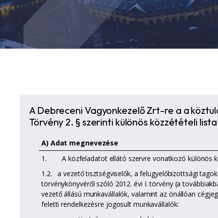
A Debreceni Vagyonkezelő Zrt-re a a köztu
Törvény 2. § szerinti különös közzétételi lista
A) Adat megnevezése
1. A közfeladatot ellátó szervre vonatkozó különös köz
1.2. a vezető tisztségviselők, a felügyelőbizottsági tago
törvénykönyvéről szóló 2012. évi I. törvény (a továbbiakba
vezető állású munkavállalók, valamint az önállóan cégj
feletti rendelkezésre jogosult munkavállalók: