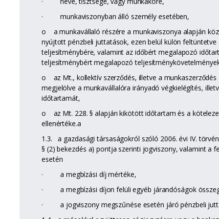
· neve, tisztsége, vagy munkaköre,
· munkaviszonyban álló személy esetében,
o a munkavállaló részére a munkaviszonya alapján közv
nyújtott pénzbeli juttatások, ezen belül külön feltüntetve
teljesítménybére, valamint az időbért megalapozó időtart
teljesítménybért megalapozó teljesítménykövetelmények
o az Mt., kollektív szerződés, illetve a munkaszerződés 
megjelölve a munkavállalóra irányadó végkielégítés, illet
időtartamát,
o az Mt. 228. § alapján kikötött időtartam és a köteleze
ellenértéke.a
1.3. a gazdasági társaságokról szóló 2006. évi IV. törvén
§ (2) bekezdés a) pontja szerinti jogviszony, valamint a f
esetén
· a megbízási díj mértéke,
· a megbízási díjon felüli egyéb járandóságok össze
· a jogviszony megszűnése esetén járó pénzbeli jutt