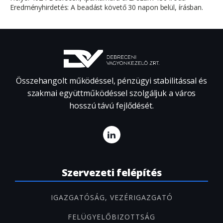
Eredményhirdetés: A beadást követő 30 napon belül, írásban.
Összehangolt működéssel, pénzügyi stabilitással és
szakmai együttműködéssel szolgáljuk a város
hosszú távú fejlődését.
Szervezeti felépítés
IGAZGATÓSÁG, VEZÉRIGAZGATÓ
FELÜGYELŐBIZOTTSÁG