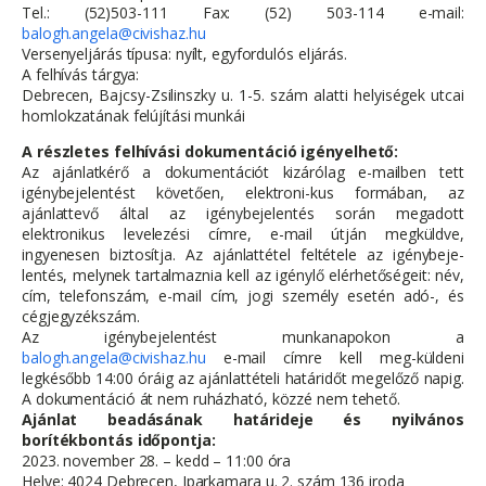
Tel.: (52)503-111 Fax: (52) 503-114 e-mail:
balogh.angela@civishaz.hu
Versenyeljárás típusa: nyílt, egyfordulós eljárás.
A felhívás tárgya:
Debrecen, Bajcsy-Zsilinszky u. 1-5. szám alatti helyiségek utcai
homlokzatának felújítási munkái
A részletes felhívási dokumentáció igényelhető:
Az ajánlatkérő a dokumentációt kizárólag e-mailben tett
igénybejelentést követően, elektroni-kus formában, az
ajánlattevő által az igénybejelentés során megadott
elektronikus levelezési címre, e-mail útján megküldve,
ingyenesen biztosítja. Az ajánlattétel feltétele az igénybeje-
lentés, melynek tartalmaznia kell az igénylő elérhetőségeit: név,
cím, telefonszám, e-mail cím, jogi személy esetén adó-, és
cégjegyzékszám.
Az igénybejelentést munkanapokon a
balogh.angela@civishaz.hu
e-mail címre kell meg-küldeni
legkésőbb 14:00 óráig az ajánlattételi határidőt megelőző napig.
A dokumentáció át nem ruházható, közzé nem tehető.
Ajánlat beadásának határideje és nyilvános
borítékbontás időpontja:
2023. november 28. – kedd – 11:00 óra
Helye: 4024 Debrecen, Iparkamara u. 2. szám 136 iroda