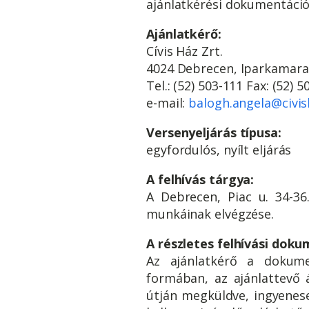
ajánlatkérési dokumentáci
Ajánlatkérő:
Cívis Ház Zrt.
4024 Debrecen, Iparkamara 
Tel.: (52) 503-111 Fax: (52) 
e-mail:
balogh.angela@civis
Versenyeljárás típusa:
egyfordulós, nyílt eljárás
A felhívás tárgya:
A Debrecen, Piac u. 34-36
munkáinak elvégzése.
A részletes felhívási doku
Az ajánlatkérő a dokumen
formában, az ajánlattevő á
útján megküldve, ingyenesen