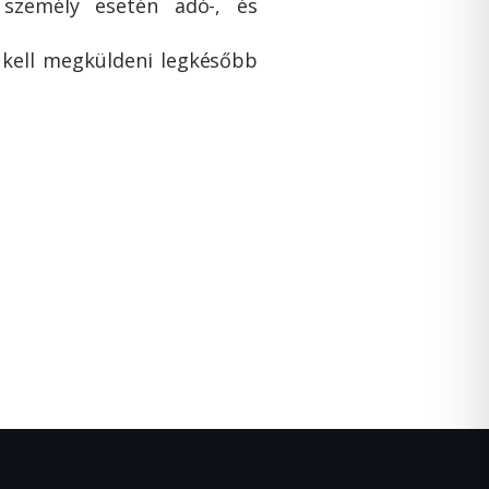
i személy esetén adó-, és
 kell megküldeni legkésőbb