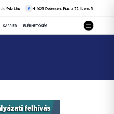
elo@dvrt.hu
H-4025 Debrecen, Piac u. 77. II. em. 5.
KARRIER
ELÉRHETŐSÉG