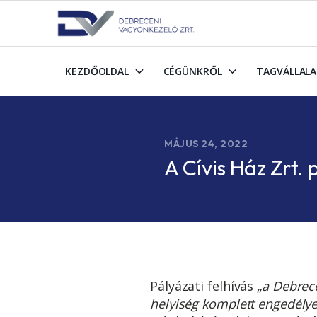
KEZDŐOLDAL
CÉGÜNKRŐL
TAGVÁLLAL
MÁJUS 24, 2022
A Cívis Ház Zrt. 
Pályázati felhívás
„a Debrecen
helyiség komplett engedélye