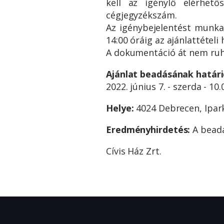
kell az igénylő elérhető
cégjegyzékszám.
Az igénybejelentést mun
14:00 óráig az ajánlattétel
A dokumentáció át nem ruh
Ajánlat beadásának határi
2022. június 7. - szerda - 10.
Helye:
4024 Debrecen, Ipark
Eredményhirdetés:
A beadá
Cívis Ház Zrt.