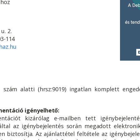
óhoz
u. 2.
503-114
haz.hu
. szám alatti (hrsz:9019) ingatlan komplett engedé
mentáció igényelhető:
tációt kizárólag e-mailben tett igénybejelenté
ltal az igénybejelentés során megadott elektronik
 biztosítja. Az ajánlattétel feltétele az igénybeje