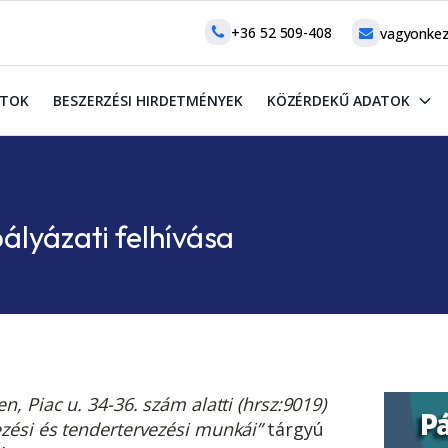
+36 52 509-408
vagyonkez
ATOK
BESZERZÉSI HIRDETMÉNYEK
KÖZÉRDEKŰ ADATOK
pályázati felhívása
, Piac u. 34-36. szám alatti (hrsz:9019)
zési és tendertervezési munkái”
tárgyú