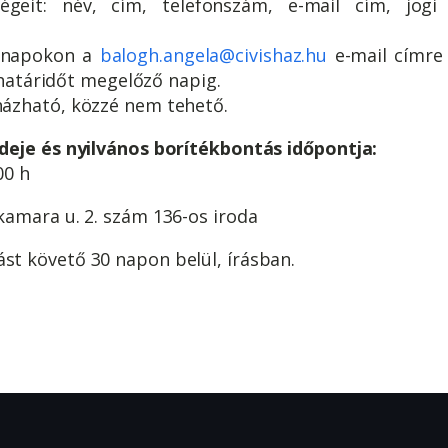
ségeit: név, cím, telefonszám, e-mail cím, jog
kanapokon a
balogh.angela@civishaz.hu
e-mail címre
i határidőt megelőző napig.
ázható, közzé nem tehető.
deje és nyilvános borítékbontás időpontja:
00 h
amara u. 2. szám 136-os iroda
st követő 30 napon belül, írásban.