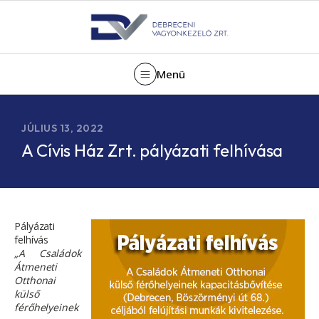
Menü
JÚLIUS 13, 2022
A Cívis Ház Zrt. pályázati felhívása
Pályázati
felhívás
„A Családok
Átmeneti
Otthonai
külső
férőhelyeinek