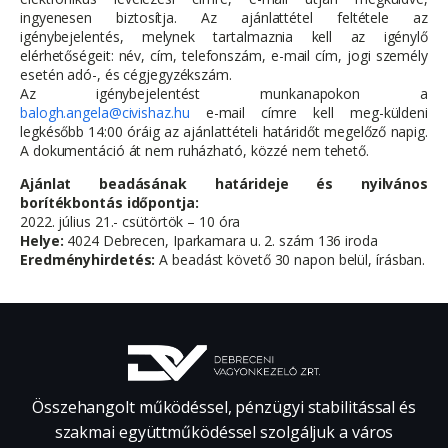
ingyenesen biztosítja. Az ajánlattétel feltétele az
igénybejelentés, melynek tartalmaznia kell az igénylő
elérhetőségeit: név, cím, telefonszám, e-mail cím, jogi személy
esetén adó-, és cégjegyzékszám.
Az igénybejelentést munkanapokon a
balogh.angela@civishaz.hu
e-mail címre kell meg-küldeni
legkésőbb 14:00 óráig az ajánlattételi határidőt megelőző napig.
A dokumentáció át nem ruházható, közzé nem tehető.
Ajánlat beadásának határideje és nyilvános
borítékbontás időpontja:
2022. július 21.- csütörtök – 10 óra
Helye:
4024 Debrecen, Iparkamara u. 2. szám 136 iroda
Eredményhirdetés:
A beadást követő 30 napon belül, írásban.
Összehangolt működéssel, pénzügyi stabilitással és
szakmai együttműködéssel szolgáljuk a város