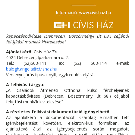
kapacitásbővítése (Debrecen, Böszörményi út 68.) céljából
felújítási munkák kivitelezése”
Ajánlatkérő:
Cívis Ház Zrt.
4024 Debrecen, Iparkamara u. 2.
Tel.: (52)503-111 Fax: (52) 503-114 e-mail:
balogh.angela@civishaz.hu
Versenyeljárás típusa: nyílt, egyfordulós eljárás.
A felhívás tárgya:
„A Családok Átmeneti Otthonai külső férőhelyeinek
kapacitásbővítése (Debrecen, Böszörményi út 68.) céljából
felújítási munkák kivitelezése”
A részletes felhívási dokumentáció igényelhető:
Az ajánlatkérő a dokumentációt kizárólag e-mailben tett
igénybejelentést követően, elektroni-kus formában, az
ajánlattevő által az igénybejelentés során megadott
elektronikus levelezési címre, e-mail útján megküldve,