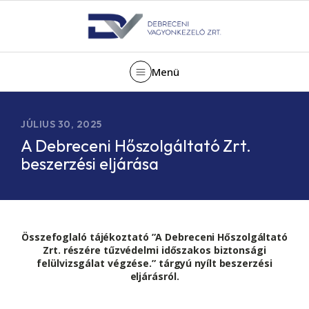
Menü
JÚLIUS 30, 2025
A Debreceni Hőszolgáltató Zrt.
beszerzési eljárása
Összefoglaló tájékoztató ”A Debreceni Hőszolgáltató
Zrt. részére tűzvédelmi időszakos biztonsági
felülvizsgálat végzése.” tárgyú nyílt beszerzési
eljárásról.