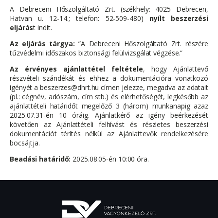
A Debreceni Hőszolgáltató Zrt. (székhely: 4025 Debrecen,
Hatvan u. 12-14.; telefon: 52-509-480)
nyílt beszerzési
eljárás
t indít.
Az eljárás tárgya:
”A Debreceni Hőszolgáltató Zrt. részére
tűzvédelmi időszakos biztonsági felülvizsgálat végzése.”
Az érvényes ajánlattétel feltétele
, hogy Ajánlattevő
részvételi szándékát és ehhez a dokumentációra vonatkozó
igényét a beszerzes@dhrt.hu címen jelezze, megadva az adatait
(pl.: cégnév, adószám, cím stb.) és elérhetőségét, legkésőbb az
ajánlattételi határidőt megelőző 3 (három) munkanapig azaz
2025.07.31-én 10 óráig. Ajánlatkérő az igény beérkezését
követően az Ajánlattételi felhívást és részletes beszerzési
dokumentációt térítés nélkül az Ajánlattevők rendelkezésére
bocsájtja.
Beadási határidő:
2025.08.05-én 10:00 óra.