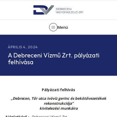
Menü
ÁPRILIS 4, 2024
A Debreceni Vízmű Zrt. pályázati
felhívása
Pályázati felhívás
„Debrecen, Tőr utca ivóvíz gerinc és bekötővezetékek
rekonstrukciója”
kivitelezési munkáira
Ajánlatkérő :
Debreceni Vízmű Zrt.