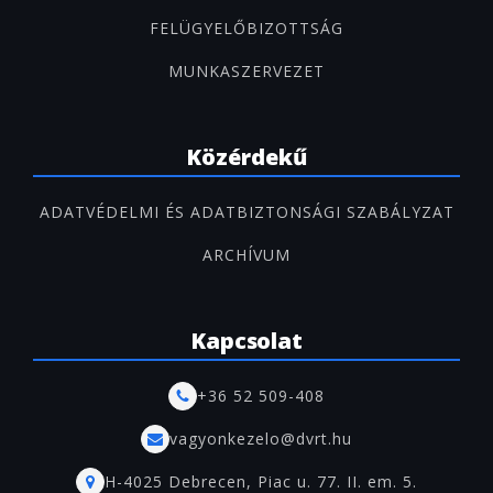
FELÜGYELŐBIZOTTSÁG
MUNKASZERVEZET
Közérdekű
ADATVÉDELMI ÉS ADATBIZTONSÁGI SZABÁLYZAT
ARCHÍVUM
Kapcsolat
+36 52 509-408
vagyonkezelo@dvrt.hu
H-4025 Debrecen, Piac u. 77. II. em. 5.