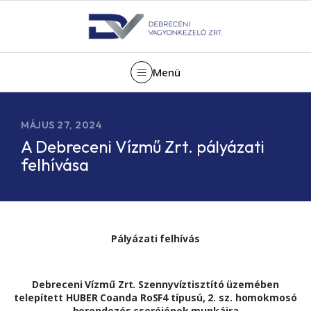
Menü
MÁJUS 27, 2024
A Debreceni Vízmű Zrt. pályázati
felhívása
Pályázati felhívás
Debreceni Vízmű Zrt. Szennyvíztisztító üzemében
telepített HUBER Coanda RoSF4 típusú, 2. sz. homokmosó
berendezés cseréjének munkáira