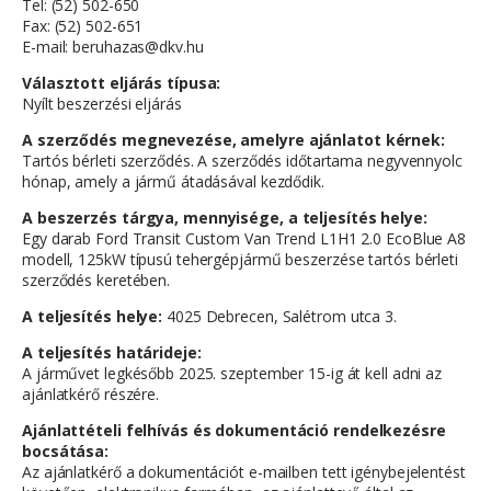
Tel: (52) 502-650
Fax: (52) 502-651
E-mail: beruhazas@dkv.hu
Választott eljárás típusa:
Nyílt beszerzési eljárás
A szerződés megnevezése, amelyre ajánlatot kérnek:
Tartós bérleti szerződés. A szerződés időtartama negyvennyolc
hónap, amely a jármű átadásával kezdődik.
A beszerzés tárgya, mennyisége, a teljesítés helye:
Egy darab Ford Transit Custom Van Trend L1H1 2.0 EcoBlue A8
modell, 125kW típusú tehergépjármű beszerzése tartós bérleti
szerződés keretében.
A teljesítés helye:
4025 Debrecen, Salétrom utca 3.
A teljesítés határideje:
A járművet legkésőbb 2025. szeptember 15-ig át kell adni az
ajánlatkérő részére.
Ajánlattételi felhívás és dokumentáció rendelkezésre
bocsátása:
Az ajánlatkérő a dokumentációt e-mailben tett igénybejelentést