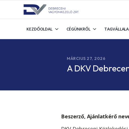
KEZDŐOLDAL
CÉGÜNKRŐL
TAGVÁLLAL
MÁRCIUS 27, 2026
A DKV Debreceni
Beszerző, Ajánlatkérő neve
DKV Debreceni Közlekedési 