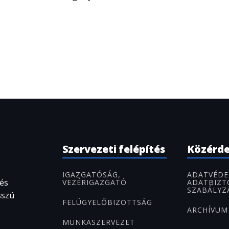
Szervezeti felépítés
Közérd
IGAZGATÓSÁG,
ADATVÉDE
 és
VEZÉRIGAZGATÓ
ADATBIZT
SZABÁLYZ
sszú
FELÜGYELŐBIZOTTSÁG
ARCHÍVUM
MUNKASZERVEZET