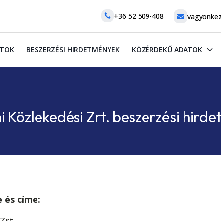
+36 52 509-408
vagyonkez
ATOK
BESZERZÉSI HIRDETMÉNYEK
KÖZÉRDEKŰ ADATOK
 Közlekedési Zrt. beszerzési hird
 és címe:
Zrt.