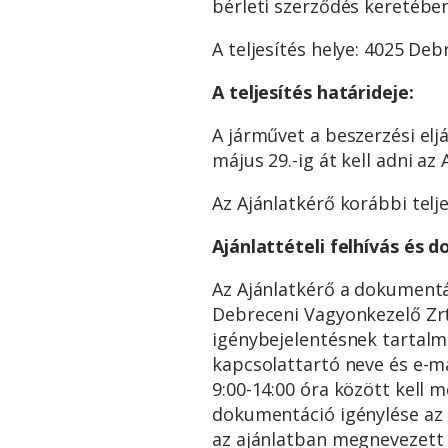
bérleti szerződés keretében
A teljesítés helye: 4025 Deb
A teljesítés határideje:
A járművet a beszerzési el
május 29.-ig át kell adni az
Az Ajánlatkérő korábbi telje
Ajánlattételi felhívás és
Az Ajánlatkérő a dokumentá
Debreceni Vagyonkezelő Zrt.
igénybejelentésnek tartalma
kapcsolattartó neve és e-m
9:00-14:00 óra között kell 
dokumentáció igénylése az a
az ajánlatban megnevezett 