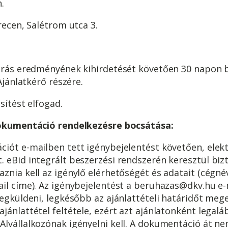
.
recen, Salétrom utca 3.
járás eredményének kihirdetését követően 30 napon b
 Ajánlatkérő részére.
sítést elfogad.
 dokumentáció rendelkezésre bocsátása:
ciót e-mailben tett igénybejelentést követően, elek
 eBid integrált beszerzési rendszerén keresztül bizt
znia kell az igénylő elérhetőségét és adatait (cégné
ail címe). Az igénybejelentést a beruhazas@dkv.hu 
megküldeni, legkésőbb az ajánlattételi határidőt me
jánlattétel feltétele, ezért azt ajánlatonként legal
Alvállalkozónak igényelni kell. A dokumentáció át 