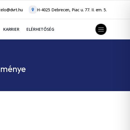
elo@dvrt.hu
H-4025 Debrecen, Piac u. 77. II. em. 5.
KARRIER
ELÉRHETŐSÉG
etménye