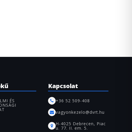
ekű
Kapcsolat
LMI ÉS
+36 52 509-408
ONSÁGI
AT
vagyonkezelo@dvrt.hu
H-4025 Debrecen, Piac
u. 77. II. em. 5.