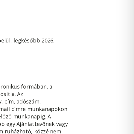
elül, legkésőbb 2026.
tronikus formában, a
osítja. Az
v, cím, adószám,
e-mail címre munkanapokon
gelőző munkanapig. A
ább egy Ajánlattevőnek vagy
nem ruházható, közzé nem