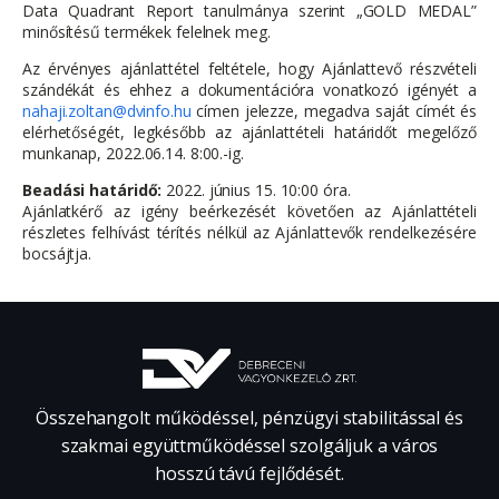
Data Quadrant Report tanulmánya szerint „GOLD MEDAL”
minősítésű termékek felelnek meg.
Az érvényes ajánlattétel feltétele, hogy Ajánlattevő részvételi
szándékát és ehhez a dokumentációra vonatkozó igényét a
nahaji.zoltan@dvinfo.hu
címen jelezze, megadva saját címét és
elérhetőségét, legkésőbb az ajánlattételi határidőt megelőző
munkanap, 2022.06.14. 8:00.-ig.
Beadási határidő:
2022. június 15. 10:00 óra.
Ajánlatkérő az igény beérkezését követően az Ajánlattételi
részletes felhívást térítés nélkül az Ajánlattevők rendelkezésére
bocsájtja.
Összehangolt működéssel, pénzügyi stabilitással és
szakmai együttműködéssel szolgáljuk a város
hosszú távú fejlődését.