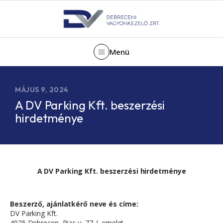
Menü
MÁJUS 9, 2024
A DV Parking Kft. beszerzési
hirdetménye
A DV Parking Kft. beszerzési hirdetménye
Beszerző, ajánlatkérő neve és címe:
DV Parking Kft.
4025 Debrecen, Piac u. 77. I. emelet