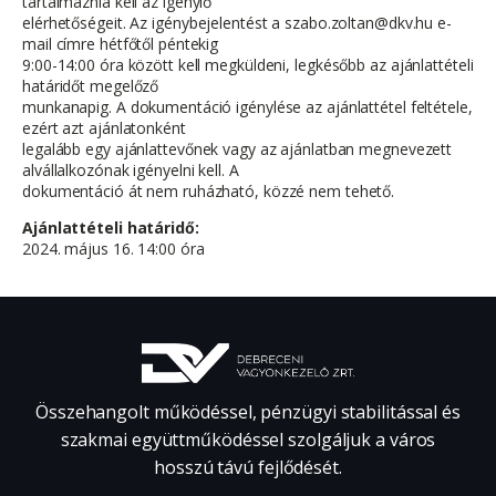
tartalmaznia kell az igénylő
elérhetőségeit. Az igénybejelentést a szabo.zoltan@dkv.hu e-
mail címre hétfőtől péntekig
9:00-14:00 óra között kell megküldeni, legkésőbb az ajánlattételi
határidőt megelőző
munkanapig. A dokumentáció igénylése az ajánlattétel feltétele,
ezért azt ajánlatonként
legalább egy ajánlattevőnek vagy az ajánlatban megnevezett
alvállalkozónak igényelni kell. A
dokumentáció át nem ruházható, közzé nem tehető.
Ajánlattételi határidő:
2024. május 16. 14:00 óra
Összehangolt működéssel, pénzügyi stabilitással és
szakmai együttműködéssel szolgáljuk a város
hosszú távú fejlődését.