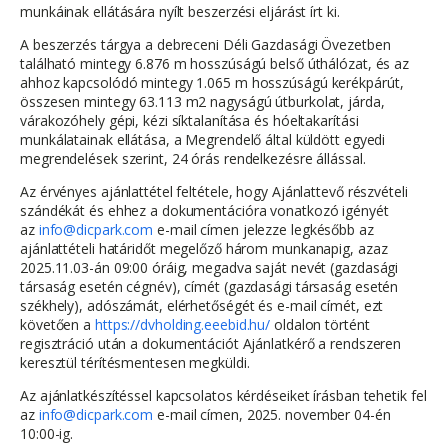
munkáinak ellátására nyílt beszerzési eljárást írt ki.
A beszerzés tárgya a debreceni Déli Gazdasági Övezetben
található mintegy 6.876 m hosszúságú belső úthálózat, és az
ahhoz kapcsolódó mintegy 1.065 m hosszúságú kerékpárút,
összesen mintegy 63.113 m2 nagyságú útburkolat, járda,
várakozóhely gépi, kézi síktalanítása és hóeltakarítási
munkálatainak ellátása, a Megrendelő által küldött egyedi
megrendelések szerint, 24 órás rendelkezésre állással.
Az érvényes ajánlattétel feltétele, hogy Ajánlattevő részvételi
szándékát és ehhez a dokumentációra vonatkozó igényét
az
info@dicpark.com
e-mail címen jelezze legkésőbb az
ajánlattételi határidőt megelőző három munkanapig, azaz
2025.11.03-án 09:00 óráig, megadva saját nevét (gazdasági
társaság esetén cégnév), címét (gazdasági társaság esetén
székhely), adószámát, elérhetőségét és e-mail címét, ezt
követően a
https://dvholding.eeebid.hu/
oldalon történt
regisztráció után a dokumentációt Ajánlatkérő a rendszeren
keresztül térítésmentesen megküldi.
Az ajánlatkészítéssel kapcsolatos kérdéseiket írásban tehetik fel
az
info@dicpark.com
e-mail címen, 2025. november 04-én
10:00-ig.