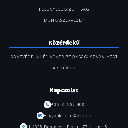
FELÜGYELŐBIZOTTSÁG
MUNKASZERVEZET
Közérdekű
ADATVÉDELMI ÉS ADATBIZTONSÁGI SZABÁLYZAT
ARCHÍVUM
Kapcsolat
+36 52 509-408
vagyonkezelo@dvrt.hu
H-4025 Debrecen, Piac u. 77. II. em. 5.