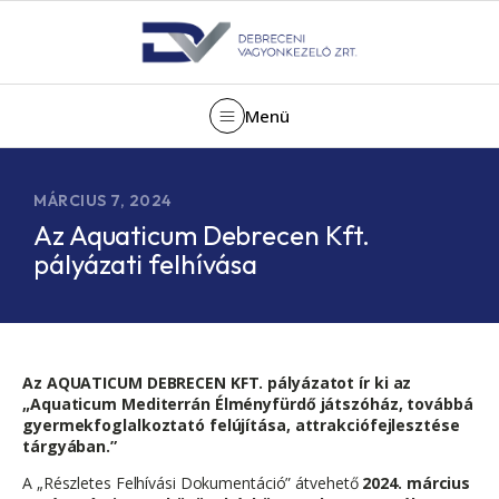
Menü
MÁRCIUS 7, 2024
Az Aquaticum Debrecen Kft.
pályázati felhívása
Az AQUATICUM DEBRECEN KFT. pályázatot ír ki az
„Aquaticum Mediterrán Élményfürdő játszóház, továbbá
gyermekfoglalkoztató felújítása, attrakciófejlesztése
tárgyában.”
A „Részletes Felhívási Dokumentáció” átvehető
2024. március