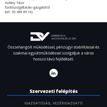
Holléry Tibor
fürdőszolgáltatási igazgatótól
(tel.: 30 488 89 16)
Összehangolt működéssel, pénzügyi stabilitással és
szakmai együttműködéssel szolgáljuk a város
hosszú távú fejlődését.
Szervezeti felépítés
IGAZGATÓSÁG, VEZÉRIGAZGATÓ