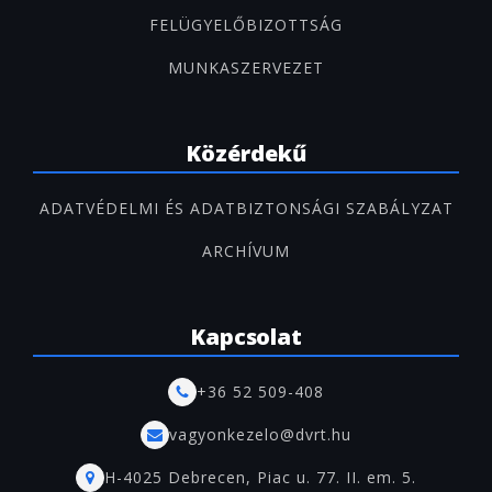
FELÜGYELŐBIZOTTSÁG
MUNKASZERVEZET
Közérdekű
ADATVÉDELMI ÉS ADATBIZTONSÁGI SZABÁLYZAT
ARCHÍVUM
Kapcsolat
+36 52 509-408
vagyonkezelo@dvrt.hu
H-4025 Debrecen, Piac u. 77. II. em. 5.