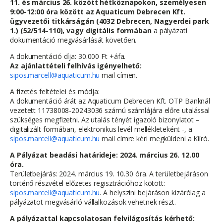
11. és március 26. között hétköznapokon, személyesen
9:00-12:00 óra között az Aquaticum Debrecen Kft.
ügyvezetői titkárságán (4032 Debrecen, Nagyerdei park
1.) (52/514-110), vagy digitális formában
a pályázati
dokumentáció megvásárlását követően.
A dokumentáció díja: 30.000 Ft +áfa.
Az ajánlattételi felhívás igényelhető:
sipos.marcell@aquaticum.hu
mail címen.
A fizetés feltételei és módja:
A dokumentáció árát az Aquaticum Debrecen Kft. OTP Banknál
vezetett 11738008-20243036 számú számlájára előre utalással
szükséges megfizetni. Az utalás tényét igazoló bizonylatot –
digitalizált formában, elektronikus levél mellékleteként -, a
sipos.marcell@aquaticum.hu
mail címre kéri megküldeni a Kiíró.
A Pályázat beadási határideje: 2024. március 26. 12.00
óra.
Területbejárás: 2024. március 19. 10.30 óra. A területbejáráson
történő részvétel előzetes regisztrációhoz kötött:
sipos.marcell@aquaticum.hu
. A helyszíni bejáráson kizárólag a
pályázatot megvásárló vállalkozások vehetnek részt.
A pályázattal kapcsolatosan felvilágosítás kérhető: