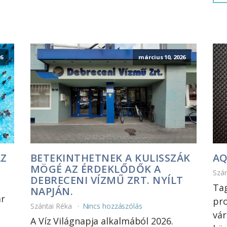
6
március 10, 2026
AZ
BETEKINTHETNEK A KULISSZÁK
AQ
MÖGÉ AZ ÉRDEKLŐDŐK A
Szá
DEBRECENI VÍZMŰ ZRT. NYÍLT
Tag
NAPJÁN.
ár
pro
Szántai Réka
Nincs hozzászólás
vár
A Víz Világnapja alkalmából 2026.