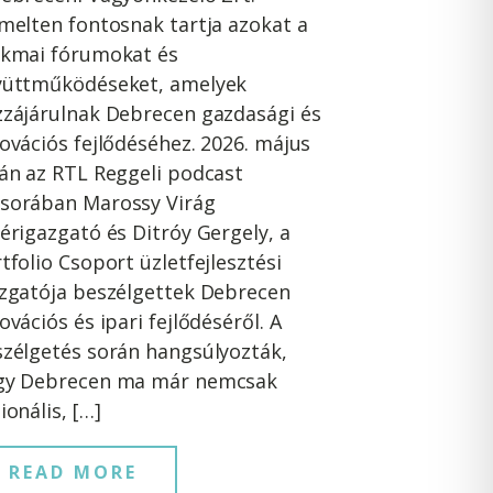
melten fontosnak tartja azokat a
akmai fórumokat és
yüttműködéseket, amelyek
zájárulnak Debrecen gazdasági és
ovációs fejlődéséhez. 2026. május
án az RTL Reggeli podcast
sorában Marossy Virág
érigazgató és Ditróy Gergely, a
tfolio Csoport üzletfejlesztési
zgatója beszélgettek Debrecen
ovációs és ipari fejlődéséről. A
zélgetés során hangsúlyozták,
gy Debrecen ma már nemcsak
ionális, […]
READ MORE