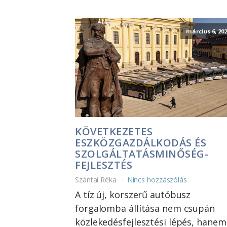
március 6, 202
KÖVETKEZETES
ESZKÖZGAZDÁLKODÁS ÉS
SZOLGÁLTATÁSMINŐSÉG-
FEJLESZTÉS
Szántai Réka
Nincs hozzászólás
A tíz új, korszerű autóbusz
forgalomba állítása nem csupán
közlekedésfejlesztési lépés, hanem