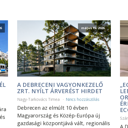
26
május 15, 2026
ÉL
A DEBRECENI VAGYONKEZELŐ
„E
ZRT. NYÍLT ÁRVERÉST HIRDET
LE
OR
Nagy-Tarkovács Timea
Nincs hozzászólás
ÉR
Debrecen az elmúlt 10 évben
ára
EC
Magyarország és Közép-Európa új
 és
Szá
gazdasági központjává vált, regionális
A D