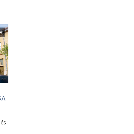
26
SA
tés