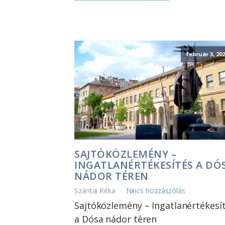
február 3, 20
SAJTÓKÖZLEMÉNY –
INGATLANÉRTÉKESÍTÉS A DÓ
NÁDOR TÉREN
Szántai Réka
Nincs hozzászólás
Sajtóközlemény – Ingatlanértékesí
a Dósa nádor téren