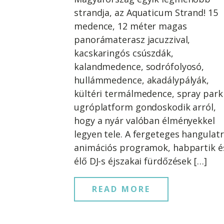
strandja, az Aquaticum Strand! 15
medence, 12 méter magas
panorámaterasz jacuzzival,
kacskaringós csúszdák,
kalandmedence, sodrófolyosó,
hullámmedence, akadálypályák,
kültéri termálmedence, spray park
ugróplatform gondoskodik arról,
hogy a nyár valóban élményekkel
legyen tele. A fergeteges hangulatr
animációs programok, habpartik é
élő DJ-s éjszakai fürdőzések […]
READ MORE