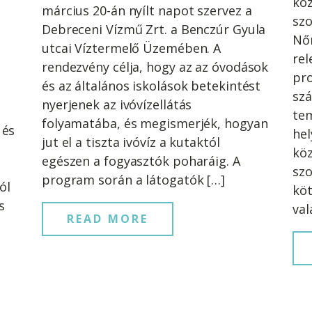
köz
március 20-án nyílt napot szervez a
szo
Debreceni Vízmű Zrt. a Benczúr Gyula
Nőn
utcai Víztermelő Üzemében. A
rel
rendezvény célja, hogy az az óvodások
pro
és az általános iskolások betekintést
szá
nyerjenek az ivóvízellátás
tem
folyamatába, és megismerjék, hogyan
 és
hel
jut el a tiszta ivóvíz a kutaktól
köz
egészen a fogyasztók poharáig. A
szo
program során a látogatók […]
ól
köt
s
val
READ MORE