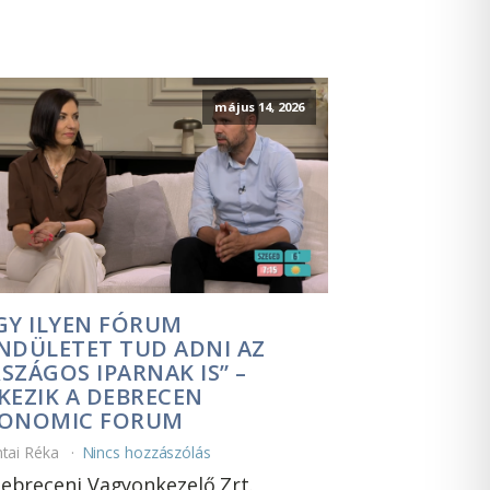
május 14, 2026
GY ILYEN FÓRUM
NDÜLETET TUD ADNI AZ
SZÁGOS IPARNAK IS” –
KEZIK A DEBRECEN
ONOMIC FORUM
ntai Réka
Nincs hozzászólás
ebreceni Vagyonkezelő Zrt.