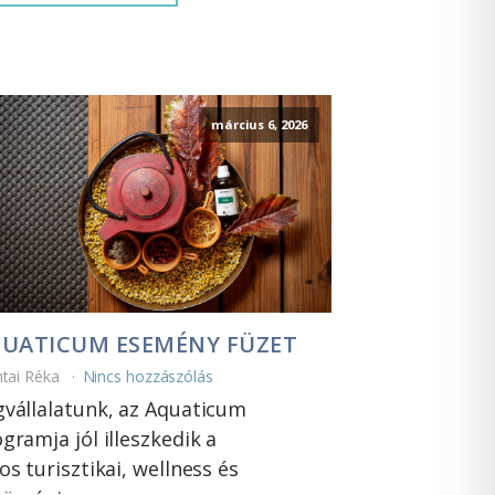
március 6, 2026
UATICUM ESEMÉNY FÜZET
ntai Réka
Nincs hozzászólás
vállalatunk, az Aquaticum
gramja jól illeszkedik a
os turisztikai, wellness és