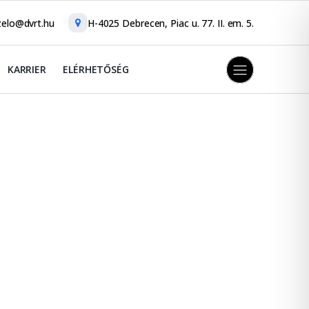
elo@dvrt.hu
H-4025 Debrecen, Piac u. 77. II. em. 5.
KARRIER
ELÉRHETŐSÉG
.