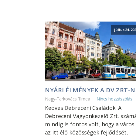
július 24, 20
NYÁRI ÉLMÉNYEK A DV ZRT-N
Nagy-Tarkovács Timea
Nincs hozzászólás
Kedves Debreceni Családok! A
Debreceni Vagyonkezelő Zrt. szám
mindig is fontos volt, hogy a város
az itt élő közösségek fejlődését,