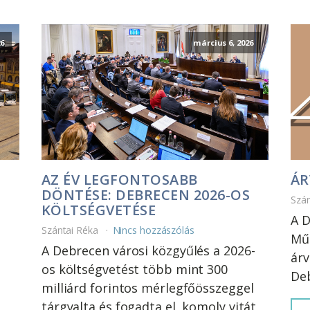
6
március 6, 2026
AZ ÉV LEGFONTOSABB
ÁR
DÖNTÉSE: DEBRECEN 2026-OS
Szá
KÖLTSÉGVETÉSE
A D
Szántai Réka
Nincs hozzászólás
Műk
A Debrecen városi közgyűlés a 2026-
árv
os költségvetést több mint 300
Deb
milliárd forintos mérlegfőösszeggel
tárgyalta és fogadta el, komoly vitát