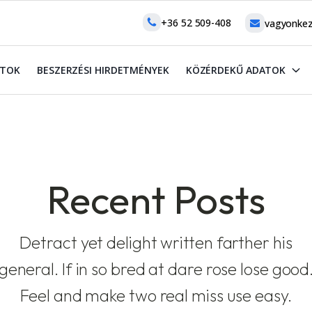
+36 52 509-408
vagyonkez
ATOK
BESZERZÉSI HIRDETMÉNYEK
KÖZÉRDEKŰ ADATOK
Recent Posts
Detract yet delight written farther his
general. If in so bred at dare rose lose good
Feel and make two real miss use easy.