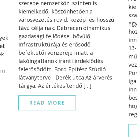
szerepe nemzetközi szinten is
kie
kiemelkedő, köszönhetően a
sz
városvezetés rövid, közép- és hosszú
eg
távú céljainak. Debrecen dinamikus
hoz
gazdasági fejlődése, bővülő
lyek
inn
infrastruktúrája és erősödő
et
13-
befektetői vonzereje miatt a
k.
mű
lakóingatlanok iránti érdeklődés
vez
felerősödött. Bord Építész Stúdió
ni
Por
látványterve - Derék utca Az árverés
iga
tárgya: Az értékesítendő […]
inn
bes
READ MORE
ho
reg