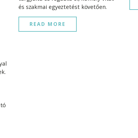
és szakmai egyeztetést követően.
READ MORE
yal
k.
ató