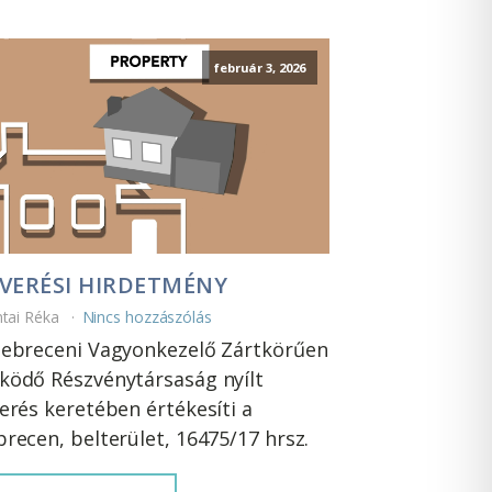
február 3, 2026
VERÉSI HIRDETMÉNY
ntai Réka
Nincs hozzászólás
ebreceni Vagyonkezelő Zártkörűen
ödő Részvénytársaság nyílt
erés keretében értékesíti a
recen, belterület, 16475/17 hrsz.