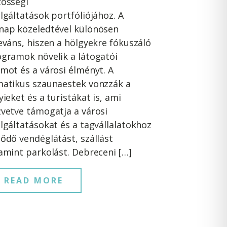
össégi
lgáltatások portfóliójához. A
ap közeledtével különösen
eváns, hiszen a hölgyekre fókuszáló
gramok növelik a látogatói
mot és a városi élményt. A
atikus szaunaestek vonzzák a
yieket és a turistákat is, ami
vetve támogatja a városi
lgáltatásokat és a tagvállalatokhoz
ődő vendéglátást, szállást
amint parkolást. Debreceni […]
READ MORE