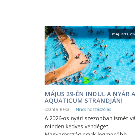
május 13, 202
MÁJUS 29-ÉN INDUL A NYÁR 
AQUATICUM STRANDJÁN!
Szántai Réka
Nincs hozzászólás
A 2026-os nyári szezonban ismét v
minden kedves vendéget
Magyarország egyik legmenőbb