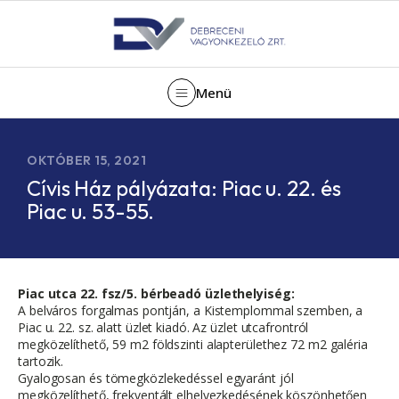
Menü
OKTÓBER 15, 2021
Cívis Ház pályázata: Piac u. 22. és
Piac u. 53-55.
Piac utca 22. fsz/5. bérbeadó üzlethelyiség:
A belváros forgalmas pontján, a Kistemplommal szemben, a
Piac u. 22. sz. alatt üzlet kiadó. Az üzlet utcafrontról
megközelíthető, 59 m2 földszinti alapterülethez 72 m2 galéria
tartozik.
Gyalogosan és tömegközlekedéssel egyaránt jól
megközelíthető, frekventált elhelyezkedésének köszönhetően