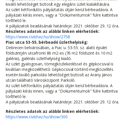
kiváló lehetőséget biztosít egy elegáns üzlet kialakítására.
Az üzlet kétfordulós pályáztatás útján kerül bérbeadásra. A
pályázati kiírás innen, vagy a "Dokumentumok" fülre kattintva
törlthető le.
A pályázatok beadásának határideje: 2021. október 29. 12 óra.
Részletes adatok az alábbi linken elérhetőek:
https://www.civishaz.hu/show/2758
Piac utca 53-55. bérbeadó üzlethelyiség:
Debrecen belvárosában, a Piac u. 53-55. sz. alatti épület
földszintjén utcafronti 86 m2-es (76 m2 földszint és 10 m2
galéria), galériás üzlethelyiség kiadó.
Az üzlet gyalogosan, tömegközlekedéssel és gépkocsival is
kiválóan megközelíthető. Gépkocsival történő megközelítés
esetén kiváló parkolási lehetőséget biztosít az Arany János
utcán található Városközpont Parkoló.
Az üzlet kétfordulós pályáztatás útján kerül bérbeadásra. A
pályázati kiírás innen, vagy a "Dokumentumok" fülre kattintva
törlthető le.
A pályázatok beadásának határideje: 2021. október 29. 12 óra.
Részletes adatok az alábbi linken elérhetőek:
https://www.civishaz.hu/show/300