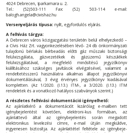
4024 Debrecen, Iparkamara u. 2.
Tel.: (52)503-111 Fax: (52) 503-114 e-mail:
balogh.angela@civishaz.hu
Versenyeljárás típusa:
nyílt, egyfordulós eljárás.
A felhívás tárgya:
A Debrecen város közigazgatási területén belül elhelyezkedő –
a Cívis Ház Zrt. vagyonkezelésében lévő- 24 db önkormányzati
tulajdonú bérlakás bérbeadás előtti gáz műszaki biztonsági
felülvizsgálata, gázvezetékek és gázüzemű készülékek
felülvizsgálatával, a megfelelő minősítésű jegyzőkönyv
kiállításához szükséges javítások elvégzésével, valamint a
rendeltetésszerű használatra alkalmas állapot jegyzőkönyvi
dokumentálásával, 3 évig érvényes jegyzőkönyv kiadásával
kompletten. (Az 1/2020. (I.13.) ITM-, a 3/2020. (I.13.) ITM
rendeletek és a vonatkozó hatályos szabványok szerint.)
A részletes felhívási dokumentáció igényelhető:
Az ajánlatkérő a dokumentációt kizárólag e-mailben tett
igénybejelentést követően, elektroni-kus formában, az
ajánlattevő által az igénybejelentés során megadott
elektronikus levelezési címre, e-mail útján megküldve,
ingyenesen biztosítja. Az ajánlattétel feltétele az igénybeje-