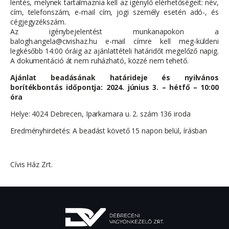
lentés, melynek tartalmaznia kell az igénylő elérhetőségeit: név,
cím, telefonszám, e-mail cím, jogi személy esetén adó-, és
cégjegyzékszám.
Az igénybejelentést munkanapokon a
balogh.angela@civishaz.hu e-mail címre kell meg-küldeni
legkésőbb 14:00 óráig az ajánlattételi határidőt megelőző napig.
A dokumentáció át nem ruházható, közzé nem tehető.
Ajánlat beadásának határideje és nyilvános
borítékbontás időpontja: 2024. június 3. – hétfő – 10:00
óra
Helye: 4024 Debrecen, Iparkamara u. 2. szám 136 iroda
Eredményhirdetés: A beadást követő 15 napon belül, írásban
Cívis Ház Zrt.