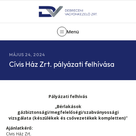
Menü
MÁJUS 24, 2024
Cívis Ház Zrt. pályázati felhívása
Pályázati felhívás
„Bérlakások
gázbiztonsági/megfelelőségi/szabványossági
vizsgálata (készülékek és csővezetékek kompletten)”
Ajánlatkérő:
Cívis Ház Zrt.