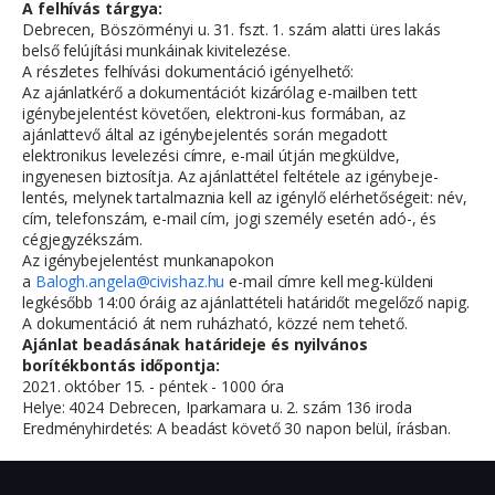
A felhívás tárgya:
Debrecen, Böszörményi u. 31. fszt. 1. szám alatti üres lakás
belső felújítási munkáinak kivitelezése.
A részletes felhívási dokumentáció igényelhető:
Az ajánlatkérő a dokumentációt kizárólag e-mailben tett
igénybejelentést követően, elektroni-kus formában, az
ajánlattevő által az igénybejelentés során megadott
elektronikus levelezési címre, e-mail útján megküldve,
ingyenesen biztosítja. Az ajánlattétel feltétele az igénybeje-
lentés, melynek tartalmaznia kell az igénylő elérhetőségeit: név,
cím, telefonszám, e-mail cím, jogi személy esetén adó-, és
cégjegyzékszám.
Az igénybejelentést munkanapokon
a
Balogh.angela@civishaz.hu
e-mail címre kell meg-küldeni
legkésőbb 14:00 óráig az ajánlattételi határidőt megelőző napig.
A dokumentáció át nem ruházható, közzé nem tehető.
Ajánlat beadásának határideje és nyilvános
borítékbontás időpontja:
2021. október 15. - péntek - 1000 óra
Helye: 4024 Debrecen, Iparkamara u. 2. szám 136 iroda
Eredményhirdetés: A beadást követő 30 napon belül, írásban.