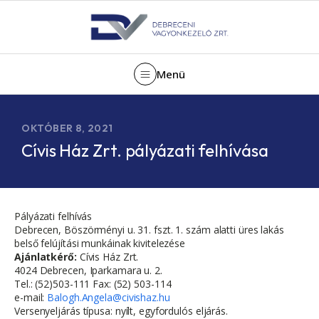
Menü
OKTÓBER 8, 2021
Cívis Ház Zrt. pályázati felhívása
Pályázati felhívás
Debrecen, Böszörményi u. 31. fszt. 1. szám alatti üres lakás
belső felújítási munkáinak kivitelezése
Ajánlatkérő:
Cívis Ház Zrt.
4024 Debrecen, Iparkamara u. 2.
Tel.: (52)503-111 Fax: (52) 503-114
e-mail:
Balogh.Angela@civishaz.hu
Versenyeljárás típusa: nyílt, egyfordulós eljárás.