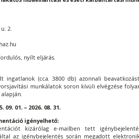
u. 2.
shaz.hu
ordulós, nyílt eljárás.
elt ingatlanok (cca. 3800 db) azonnali beavatkozás
yorsjavítási munkálatok soron kívüli elvégzése folya
 alapján.
 09. 01. – 2026. 08. 31.
mentáció igényelhető:
tációt kizárólag e-mailben tett igénybejelenté
ltal az igénybejelentés során megadott elektronik