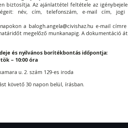
 biztosítja. Az ajánlattétel feltétele az igénybeje
ségeit: név, cím, telefonszám, e-mail cím, jog
napokon a balogh.angela@civishaz.hu e-mail címre
li határidőt megelőző munkanapig. A dokumentáció 
deje és nyilvános borítékbontás időpontja:
rtök – 10:00 óra
amara u. 2. szám 129-es iroda
st követő 30 napon belül, írásban.