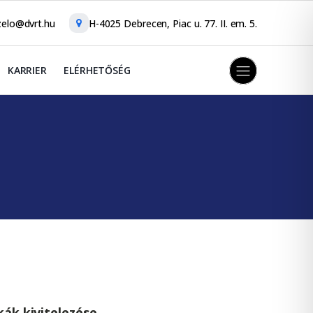
elo@dvrt.hu
H-4025 Debrecen, Piac u. 77. II. em. 5.
KARRIER
ELÉRHETŐSÉG
kák kivitelezése