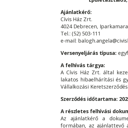
Ajánlatkérő:
Cívis Ház Zrt.
4024 Debrecen, Iparkamara 
Tel.: (52) 503-111
e-mail: balogh.angela@civi
Versenyeljárás típusa:
egyf
A felhívás tárgya:
A Cívis Ház Zrt. által kez
lakatos hibaelhárítási és g
Vállalkozási Keretszerződés
Szerződés időtartama: 2025.
A részletes felhívási doku
Az ajánlatkérő a dokumen
formában, az ajánlattevő á