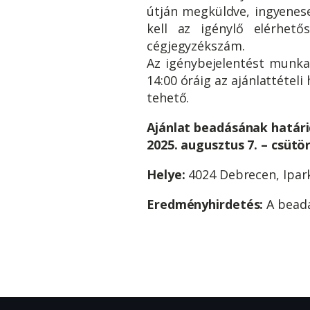
útján megküldve, ingyenesen
kell az igénylő elérhető
cégjegyzékszám.
Az igénybejelentést munka
14:00 óráig az ajánlattéte
tehető.
Ajánlat beadásának határi
2025. augusztus 7. – csütö
Helye:
4024 Debrecen, Ipark
Eredményhirdetés:
A beadá