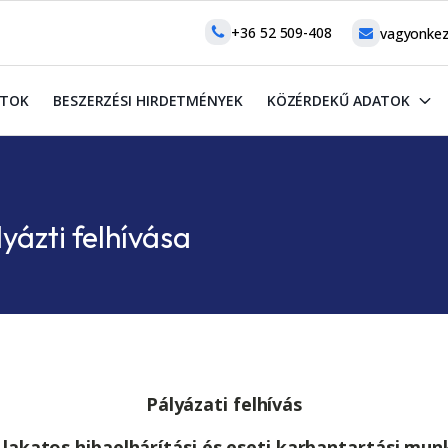
+36 52 509-408
vagyonkez
ATOK
BESZERZÉSI HIRDETMÉNYEK
KÖZÉRDEKŰ ADATOK
lyázti felhívása
Pályázati felhívás
 lakatos hibaelhárítási és eseti karbantartási mun