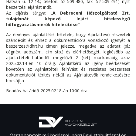
Hatvan u. 12-14.; telefon: 52-509-480, fax: 52-509-491) nyílt
beszerzési eljárást indít.
Az eljárás tárgya:
„A Debreceni Hőszolgáltató Zrt.
tulajdonát képező lejárt hitelességű
hőfogyasztásmérők hitelesítése”
Az érvényes ajánlattétel feltétele, hogy Ajánlattevő részvételi
szándékát és ehhez a dokumentációra vonatkozó igényét a
beszerzes@dhrt.hu címen jelezze, megadva az adatait (pl.:
cégnév, adószám, cím stb.) és elérhetőségét, legkésőbb az
ajánlattételi határidőt megelőző 2 (két) munkanapig azaz
2025.02.14-én 10 óráig. Ajánlatkérő az igény beérkezését
követően az Ajánlattételi felhívást és részletes beszerzési
dokumentációt térítés nélkül az Ajánlattevők rendelkezésére
bocsájtja.
Beadási határidő: 2025.02.18-án 10:00 óra.
Összehangolt működéssel, pénzügyi stabilitással és