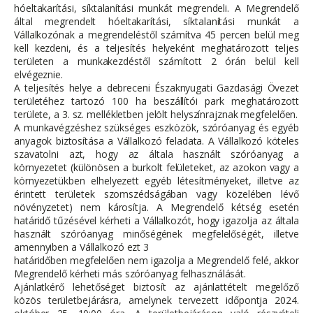
hóeltakarítási, síktalanítási munkát megrendeli. A Megrendelő
által megrendelt hóeltakarítási, síktalanítási munkát a
Vállalkozónak a megrendeléstől számítva 45 percen belül meg
kell kezdeni, és a teljesítés helyeként meghatározott teljes
területen a munkakezdéstől számított 2 órán belül kell
elvégeznie.
A teljesítés helye a debreceni Északnyugati Gazdasági Övezet
területéhez tartozó 100 ha beszállítói park meghatározott
területe, a 3. sz. mellékletben jelölt helyszínrajznak megfelelően.
A munkavégzéshez szükséges eszközök, szóróanyag és egyéb
anyagok biztosítása a Vállalkozó feladata. A Vállalkozó köteles
szavatolni azt, hogy az általa használt szóróanyag a
környezetet (különösen a burkolt felületeket, az azokon vagy a
környezetükben elhelyezett egyéb létesítményeket, illetve az
érintett területek szomszédságában vagy közelében lévő
növényzetet) nem károsítja. A Megrendelő kétség esetén
határidő tűzésével kérheti a Vállalkozót, hogy igazolja az általa
használt szóróanyag minőségének megfelelőségét, illetve
amennyiben a Vállalkozó ezt 3
határidőben megfelelően nem igazolja a Megrendelő felé, akkor
Megrendelő kérheti más szóróanyag felhasználását.
Ajánlatkérő lehetőséget biztosít az ajánlattételt megelőző
közös területbejárásra, amelynek tervezett időpontja 2024.