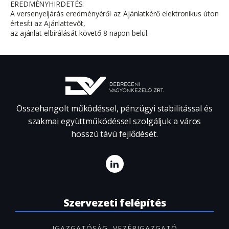
EREDMÉNYHIRDETÉS:
A versenyeljárás eredményéről az Ajánlatkérő elektronikus úton
értesíti az Ajánlattevőt,
az ajánlat elbírálását követő 8 napon belül.
Összehangolt működéssel, pénzügyi stabilitással és
szakmai együttműködéssel szolgáljuk a város
hosszú távú fejlődését.
Szervezeti felépítés
IGAZGATÓSÁG, VEZÉRIGAZGATÓ