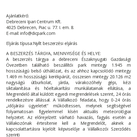
Ajánlatkérő:
Debreceni Ipari Centrum Kft.
4025 Debrecen, Piac u. 77. I. em. 8.
E-mail: info@dicpark.com
Eljárás típusa:Nyílt beszerzési eljárás
A BESZERZÉS TÁRGYA, MENNYISÉGE ÉS HELYE:
A beszerzés tárgya a debreceni Északnyugati Gazdasági
Övezetben található beszállítói park mintegy 1.945 m
hosszúságú belső úthálózat, és az ahhoz kapcsolódó mintegy
1.469 m hosszúságú kerékpárút, összesen mintegy 20.126 m2
nagyságú útburkolat, járda, várakozóhely gépi, kézi
síktalanítása és hóeltakarítási munkálatainak ellátása, a
Megrendelő által küldött egyedi megrendelések szerint, 24 órás
rendelkezésre állással. A Vállalkozó feladata, hogy 0-24 órás
„időjárási ügyeletet” működtessen, melynek segítségével
folyamatosan figyelemmel kíséri aktuális meteorológiai
helyzetet. Az előrejelzett várható havazás, fagyás esetén a
Vállakozónak értesítenie kell a Megrendelőt, akinek a
kapcsolattartásra kijelölt képviselője a Vállalkozói Szerződés
szerinti