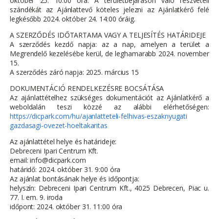
október 25. 10:00 óra. A területbejáráson való részvételi
szándékát az Ajánlattevő köteles jelezni az Ajánlatkérő felé
legkésőbb 2024. október 24. 14:00 óráig.
A SZERZŐDÉS IDŐTARTAMA VAGY A TELJESÍTÉS HATÁRIDEJE
A szerződés kezdő napja: az a nap, amelyen a terület a
Megrendelő kezelésébe kerül, de leghamarabb 2024. november
15.
A szerződés záró napja: 2025. március 15
DOKUMENTÁCIÓ RENDELKEZÉSRE BOCSÁTÁSA
Az ajánlattételhez szükséges dokumentációt az Ajánlatkérő a
weboldalán teszi közzé az alábbi elérhetőségen:
https://dicpark.com/hu/ajanlatteteli-felhivas-eszaknyugati
gazdasagi-ovezet-hoeltakaritas
Az ajánlattétel helye és határideje:
Debreceni Ipari Centrum Kft.
email: info@dicpark.com
határidő: 2024. október 31. 9:00 óra
Az ajánlat bontásának helye és időpontja:
helyszín: Debreceni Ipari Centrum Kft., 4025 Debrecen, Piac u.
77. I. em. 9. iroda
időpont: 2024. október 31. 11:00 óra