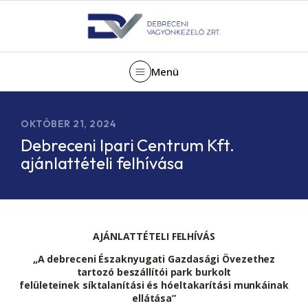
Menü
OKTÓBER 21, 2024
Debreceni Ipari Centrum Kft.
ajánlattételi felhívása
AJÁNLATTÉTELI FELHÍVÁS
„A debreceni Északnyugati Gazdasági Övezethez
tartozó beszállítói park burkolt
felületeinek síktalanítási és hóeltakarítási munkáinak
ellátása”