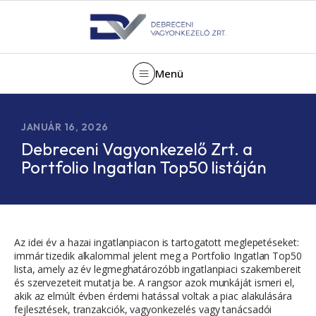
Menü
JANUÁR 16, 2026
Debreceni Vagyonkezelő Zrt. a
Portfolio Ingatlan Top50 listáján
Az idei év a hazai ingatlanpiacon is tartogatott meglepetéseket:
immár tizedik alkalommal jelent meg a Portfolio Ingatlan Top50
lista, amely az év legmeghatározóbb ingatlanpiaci szakembereit
és szervezeteit mutatja be. A rangsor azok munkáját ismeri el,
akik az elmúlt évben érdemi hatással voltak a piac alakulására
fejlesztések, tranzakciók, vagyonkezelés vagy tanácsadói