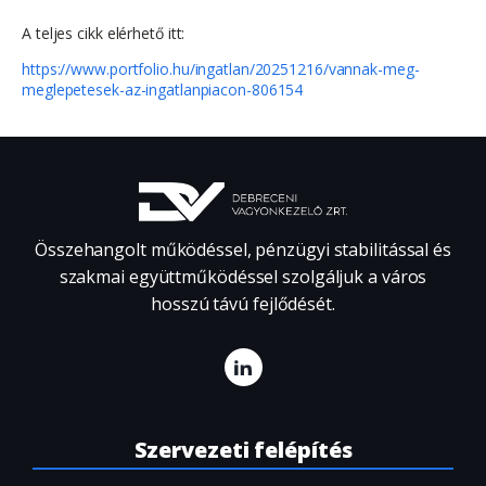
A teljes cikk elérhető itt:
https://www.portfolio.hu/ingatlan/20251216/vannak-meg-
meglepetesek-az-ingatlanpiacon-806154
Összehangolt működéssel, pénzügyi stabilitással és
szakmai együttműködéssel szolgáljuk a város
hosszú távú fejlődését.
Szervezeti felépítés