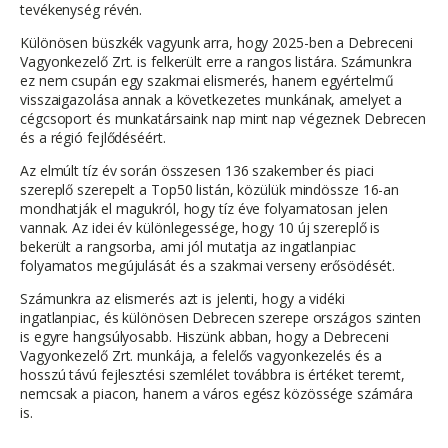
tevékenység révén.
Különösen büszkék vagyunk arra, hogy 2025-ben a Debreceni
Vagyonkezelő Zrt. is felkerült erre a rangos listára. Számunkra
ez nem csupán egy szakmai elismerés, hanem egyértelmű
visszaigazolása annak a következetes munkának, amelyet a
cégcsoport és munkatársaink nap mint nap végeznek Debrecen
és a régió fejlődéséért.
Az elmúlt tíz év során összesen 136 szakember és piaci
szereplő szerepelt a Top50 listán, közülük mindössze 16-an
mondhatják el magukról, hogy tíz éve folyamatosan jelen
vannak. Az idei év különlegessége, hogy 10 új szereplő is
bekerült a rangsorba, ami jól mutatja az ingatlanpiac
folyamatos megújulását és a szakmai verseny erősödését.
Számunkra az elismerés azt is jelenti, hogy a vidéki
ingatlanpiac, és különösen Debrecen szerepe országos szinten
is egyre hangsúlyosabb. Hiszünk abban, hogy a Debreceni
Vagyonkezelő Zrt. munkája, a felelős vagyonkezelés és a
hosszú távú fejlesztési szemlélet továbbra is értéket teremt,
nemcsak a piacon, hanem a város egész közössége számára
is.