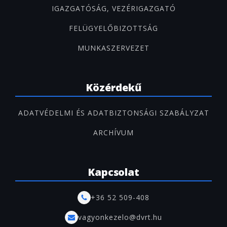
IGAZGATÓSÁG, VEZÉRIGAZGATÓ
FELÜGYELŐBIZOTTSÁG
MUNKASZERVEZET
Közérdekű
ADATVÉDELMI ÉS ADATBIZTONSÁGI SZABÁLYZAT
ARCHÍVUM
Kapcsolat
+36 52 509-408
vagyonkezelo@dvrt.hu