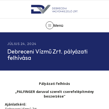
Menü
JÚLIUS 24, 2024
Debreceni Vízmű Zrt. pályázati
felhívása
Pályázati felhívás
„PALFINGER daruval szerelt cserefelépítmény
beszerzése”
Ajánlatkérő:
Debreceni Vízmű Zrt.