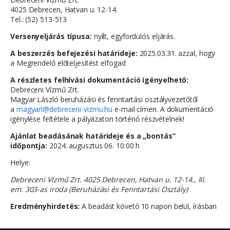
4025 Debrecen, Hatvan u. 12-14.
Tel.: (52) 513-513
Versenyeljárás típusa:
nyílt, egyfordulós eljárás.
A beszerzés befejezési határideje:
2025.03.31. azzal, hogy
a Megrendelő előteljesítést elfogad
A részletes felhívási dokumentáció igényelhető:
Debreceni Vízmű Zrt.
Magyar László beruházási és fenntartási osztályvezetőtől
a
magyarl@debreceni-vizmu.hu
e-mail címen. A dokumentáció
igénylése feltétele a pályázaton történő részvételnek!
Ajánlat beadásának határideje és a „bontás”
időpontja:
2024. augusztus 06. 10:00 h
Helye:
Debreceni Vízmű Zrt. 4025 Debrecen, Hatvan u. 12-14., III.
em. 303-as iroda
(Beruházási és Fenntartási Osztály)
Eredményhirdetés:
A beadást követő 10 napon belül, írásban