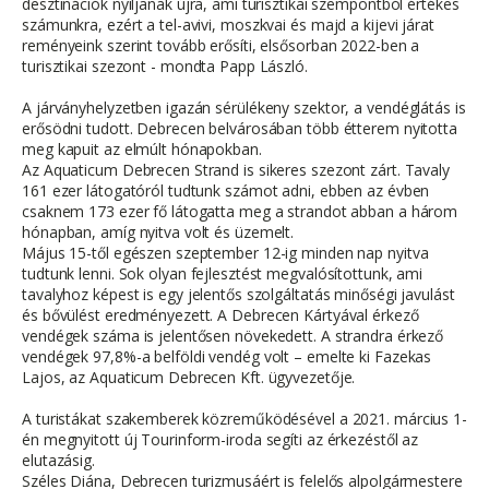
desztinációk nyíljanak újra, ami turisztikai szempontból értékes
számunkra, ezért a tel-avivi, moszkvai és majd a kijevi járat
reményeink szerint tovább erősíti, elsősorban 2022-ben a
turisztikai szezont - mondta Papp László.
A járványhelyzetben igazán sérülékeny szektor, a vendéglátás is
erősödni tudott. Debrecen belvárosában több étterem nyitotta
meg kapuit az elmúlt hónapokban.
Az Aquaticum Debrecen Strand is sikeres szezont zárt. Tavaly
161 ezer látogatóról tudtunk számot adni, ebben az évben
csaknem 173 ezer fő látogatta meg a strandot abban a három
hónapban, amíg nyitva volt és üzemelt.
Május 15-től egészen szeptember 12-ig minden nap nyitva
tudtunk lenni. Sok olyan fejlesztést megvalósítottunk, ami
tavalyhoz képest is egy jelentős szolgáltatás minőségi javulást
és bővülést eredményezett. A Debrecen Kártyával érkező
vendégek száma is jelentősen növekedett. A strandra érkező
vendégek 97,8%-a belföldi vendég volt – emelte ki Fazekas
Lajos, az Aquaticum Debrecen Kft. ügyvezetője.
A turistákat szakemberek közreműködésével a 2021. március 1-
én megnyitott új Tourinform-iroda segíti az érkezéstől az
elutazásig.
Széles Diána, Debrecen turizmusáért is felelős alpolgármestere