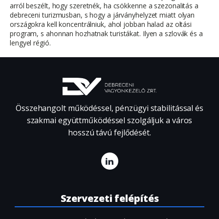
arról beszélt, hogy szeretnék, ha csökkenne a szezonalitás a
debreceni turizmusban, s hogy a járványhelyzet miatt olyan
országokra kell koncentrálniuk, ahol jobban halad az oltási
program, s ahonnan hozhatnak turistákat. Ilyen a szlovák és a
lengyel régió.
Összehangolt működéssel, pénzügyi stabilitással és
szakmai együttműködéssel szolgáljuk a város
hosszú távú fejlődését.
Szervezeti felépítés