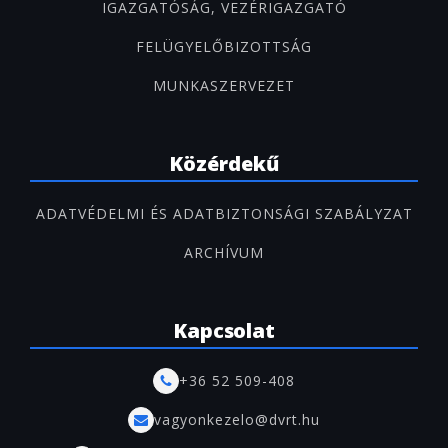
IGAZGATÓSÁG, VEZÉRIGAZGATÓ
FELÜGYELŐBIZOTTSÁG
MUNKASZERVEZET
Közérdekű
ADATVÉDELMI ÉS ADATBIZTONSÁGI SZABÁLYZAT
ARCHÍVUM
Kapcsolat
+36 52 509-408
vagyonkezelo@dvrt.hu