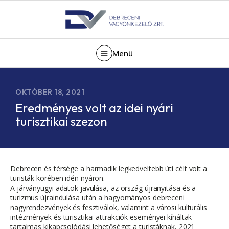
Menü
OKTÓBER 18, 2021
Eredményes volt az idei nyári
turisztikai szezon
Debrecen és térsége a harmadik legkedveltebb úti célt volt a
turisták körében idén nyáron.
A járványügyi adatok javulása, az ország újranyitása és a
turizmus újraindulása után a hagyományos debreceni
nagyrendezvények és fesztiválok, valamint a városi kulturális
intézmények és turisztikai attrakciók eseményei kínáltak
tartalmas kikapcsolódási lehetőséget a turistáknak, 2021