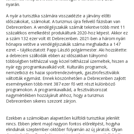
nyarán.
A nyár a turisztika számára visszaidézte a járvány előtti
időszakokat, számokat. A turizmus újra felívelő fázisban van
Debrecenben. A vendégéjszakák számát tekintve több mint 11
százalékos emelkedést produkáltunk 2020-hoz képest. Akkor ez
a szám 132 ezer volt itt Debrecenben. 2021-ben a három nyári
hónapra vetítve a vendégéjszakák száma meghaladta a 147
ezret – tájékoztatott Papp László polgármester. Aki hozzátette:
a debreceni szállodák ebben az időszakban túlnyomó
többségben teltházzal vagy közel teltházzal üzemeltek, hiszen a
nyár egy programkavalkád volt. Kulturális programok,
nemzetközi és hazai sportrendezvények, gasztrofesztiválok
váltották egymást. Ennek köszönhetően a Debrecenben zajlott
eseményeken több mint 387 ezer fő vett részt különböző
programokon. A programkavalkád, a fesztiválsorozat
nagymértékben hozzájárult ahhoz, hogy a turizmus
Debrecenben sikeres szezont zárjon.
Ezekben a számokban alapvetően külföldi turisztikai jelenlét
nincs. Ebben jelent majd nagyon fontos előrelépést, hogyha
elindulnak szeptember-október folyamán az új járatok. Olyan