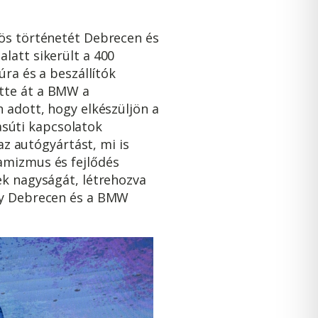
zös történetét Debrecen és
latt sikerült a 400
úra és a beszállítók
tte át a BMW a
 adott, hogy elkészüljön a
vasúti kapcsolatok
az autógyártást, mi is
amizmus és fejlődés
ek nagyságát, létrehozva
ogy Debrecen és a BMW