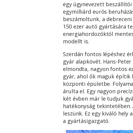
egy úgynevezett beszállítói 
egymilliárd eurós beruházá
beszámoltunk, a debreceni g
150 ezer autó gyártására ter
energiahordozóktól mentes 
modellt is.
Szerdán fontos lépéshez ér
gyár alapkövét. Hans-Peter
elmondta, nagyon fontos ez
gyár, ahol ők maguk építik 
központi épületbe. Folyamat
árulta el. Egy nagyon prec
két évben már le tudjuk gyá
hatékonyság tekintetében. 
leszünk. Ez egy kiváló hely
a gyártásigazgató.