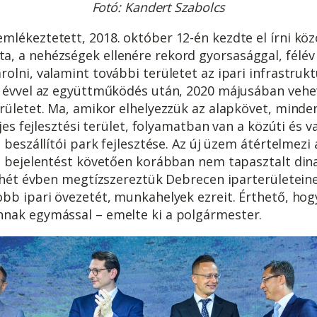
Fotó: Kandert Szabolcs
mlékeztetett, 2018. október 12-én kezdte el írni kö
 a nehézségek ellenére rekord gyorsasággal, félév a
olni, valamint további területet az ipari infrastrukt
l évvel az együttműködés után, 2020 májusában vehe
rületet. Ma, amikor elhelyezzük az alapkövet, minden
ljes fejlesztési terület, folyamatban van a közúti és 
 beszállítói park fejlesztése. Az új üzem átértelmezi 
 a bejelentést követően korábban nem tapasztalt din
t hét évben megtízszereztük Debrecen iparterületein
obb ipari övezetét, munkahelyek ezreit. Érthető, h
nak egymással – emelte ki a polgármester.