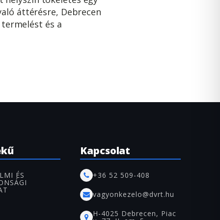
való áttérésre, Debrecen
 termelést és a
ekű
Kapcsolat
LMI ÉS
+36 52 509-408
ONSÁGI
AT
vagyonkezelo@dvrt.hu
H-4025 Debrecen, Piac