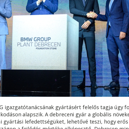
G igazgatótanácsának gyártásért felelős tagja úgy 
kodáson alapszik. A debreceni gyár a globális növeke
i gyártási lefedettségüket, lehetővé teszi, hogy erő
ágon a fejlődés mértéke elképesztő, Debrecen mint