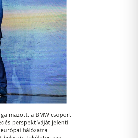
fogalmazott, a BMW csoport
dés perspektíváját jelenti
s európai hálózatra
 helyszín tökéletes egy