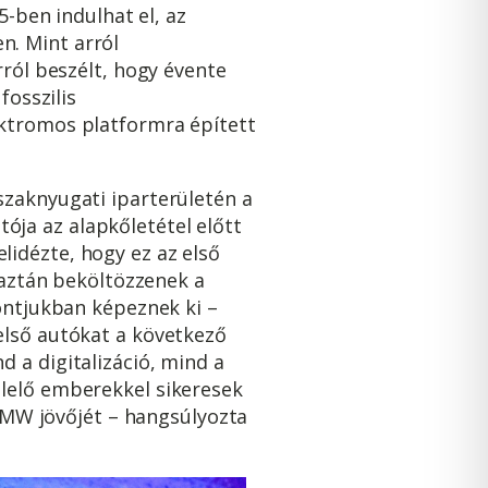
5-ben indulhat el, az
n. Mint arról
rról beszélt, hogy évente
fosszilis
ektromos platformra épített
szaknyugati iparterületén a
ja az alapkőletétel előtt
idézte, hogy ez az első
 aztán beköltözzenek a
pontjukban képeznek ki –
első autókat a következő
 a digitalizáció, mind a
elelő emberekkel sikeresek
 BMW jövőjét – hangsúlyozta