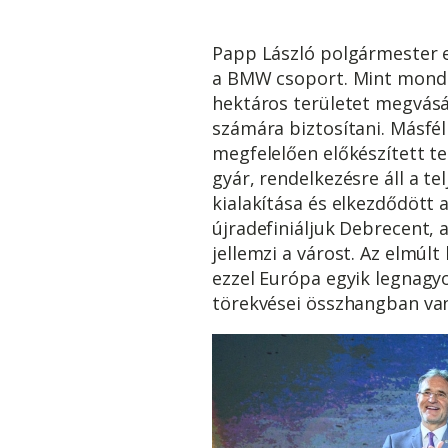
Papp László polgármester e
a BMW csoport. Mint mondta,
hektáros területet megvásár
számára biztosítani. Másfé
megfelelően előkészített te
gyár, rendelkezésre áll a te
kialakítása és elkezdődött a
újradefiniáljuk Debrecent,
jellemzi a várost. Az elmúl
ezzel Európa egyik legnagy
törekvései összhangban van