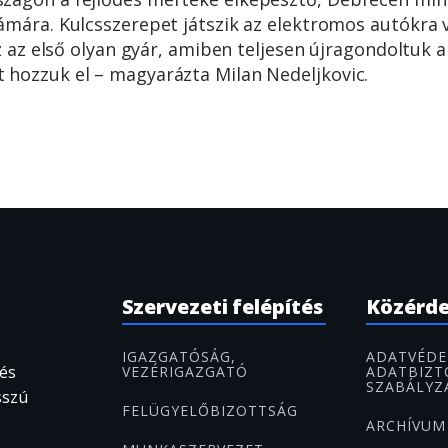
ámára. Kulcsszerepet játszik az elektromos autókra 
sz az első olyan gyár, amiben teljesen újragondoltuk a
hozzuk el – magyarázta Milan Nedeljkovic.
Szervezeti felépítés
Közérd
IGAZGATÓSÁG,
ADATVÉDE
 és
VEZÉRIGAZGATÓ
ADATBIZT
SZABÁLYZ
sszú
FELÜGYELŐBIZOTTSÁG
ARCHÍVUM