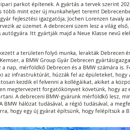
ipari parkot építenek. A gyártás a tervek szerint 202
s több mint ezer új munkahelyet teremt Debrecenbe
yár fejlesztési igazgatója, Jochen Lorenzen tavaly a
vezik az üzemet. A debreceni üzem lesz a világ első, 
autógyára. Itt gyártják majd a Neue Klasse nevű el
kezett a területen folyó munka, lerakták Debrecen é
 Kemser, a BMW Group Gyár Debrecen gyártásigazgató
 a nap, mérföldkő Debrecen és a BMW számára is. Fel
ki az infrastruktúrát, húzzák fel az épületeket, hogy
osan kezdik el felvenni a kollégáikat, akiket a köz
ízen megtervezett forgatókönyvet követünk, hogy az 
rtani. A debreceni BMW-gyárunk mérföldkő lesz, mind
A BMW hálózat tudásával, a régió tudásával, a megf
 arra, hogy egy új gyárat építsünk, hogy felépítsük a