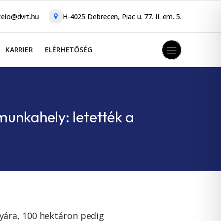
elo@dvrt.hu
H-4025 Debrecen, Piac u. 77. II. em. 5.
KARRIER
ELÉRHETŐSÉG
munkahely: letették a
yára, 100 hektáron pedig