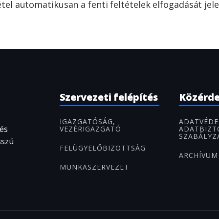
el automatikusan a fenti feltételek elfogadását jele
Szervezeti felépítés
Közérd
IGAZGATÓSÁG,
ADATVÉDE
 és
VEZÉRIGAZGATÓ
ADATBIZT
SZABÁLYZ
sszú
FELÜGYELŐBIZOTTSÁG
ARCHÍVUM
MUNKASZERVEZET