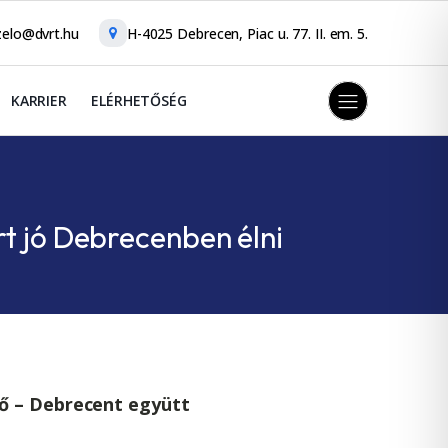
elo@dvrt.hu
H-4025 Debrecen, Piac u. 77. II. em. 5.
KARRIER
ELÉRHETŐSÉG
t jó Debrecenben élni
vő – Debrecent együtt