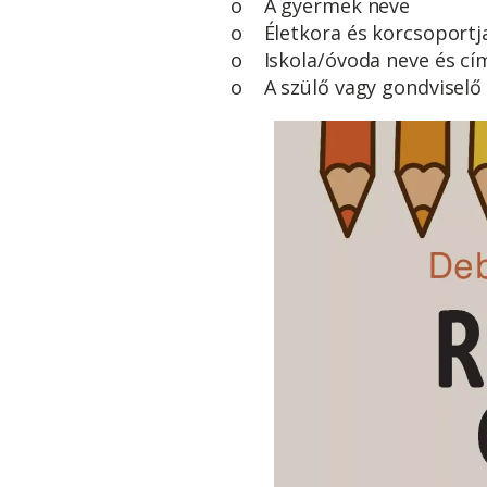
o A gyermek neve
o Életkora és korcsoportj
o Iskola/óvoda neve és cí
o A szülő vagy gondviselő 