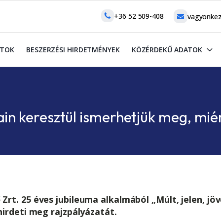
+36 52 509-408
vagyonkez
ATOK
BESZERZÉSI HIRDETMÉNYEK
KÖZÉRDEKŰ ADATOK
in keresztül ismerhetjük meg, miér
Zrt. 25 éves jubileuma alkalmából „Múlt, jelen, jö
hirdeti meg rajzpályázatát.