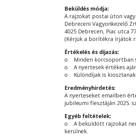
Beküldés módja:
A rajzokat postai úton vagy 
Debreceni Vagyonkezelő Zrt
4025 Debrecen, Piac utca 77. 
(Kérjük a borítékra írjátok 
Értékelés és díjazás:
o Minden korcsoportban sza
o A nyertesek értékes aján
o Különdíjak is kiosztanak (
Eredményhirdetés:
A nyerteseket emailben érte
jubileumi fiesztáján 2025. 
Egyéb feltételek:
o A beküldött rajzokat nem 
kerülnek.