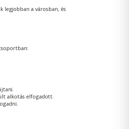
ek legjobban a városban, és
csoportban:
jtani.
ült alkotás elfogadott.
ogadni.