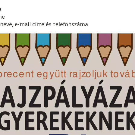
a
me
neve, e-mail címe és telefonszáma