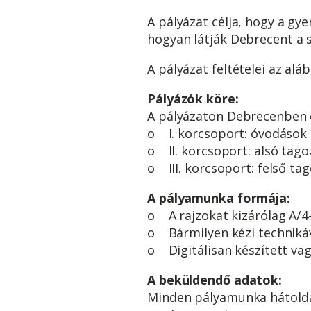
A pályázat célja, hogy a gy
hogyan látják Debrecent a 
A pályázat feltételei az aláb
Pályázók köre:
A pályázaton Debrecenben 
o I. korcsoport: óvodások 
o II. korcsoport: alsó tago
o III. korcsoport: felső tag
A pályamunka formája:
o A rajzokat kizárólag A/4-
o Bármilyen kézi technikával
o Digitálisan készített v
A beküldendő adatok:
Minden pályamunka hátoldal