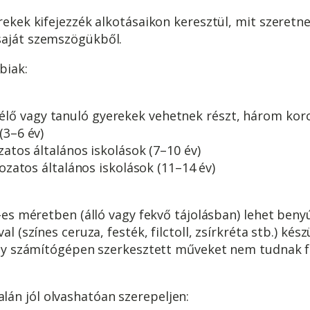
erekek kifejezzék alkotásaikon keresztül, mit szeretn
saját szemszögükből.
biak:
élő vagy tanuló gyerekek vehetnek részt, három kor
(3–6 év)
zatos általános iskolások (7–10 év)
ozatos általános iskolások (11–14 év)
es méretben (álló vagy fekvő tájolásban) lehet benyú
 (színes ceruza, festék, filctoll, zsírkréta stb.) kész
agy számítógépen szerkesztett műveket nem tudnak f
án jól olvashatóan szerepeljen: