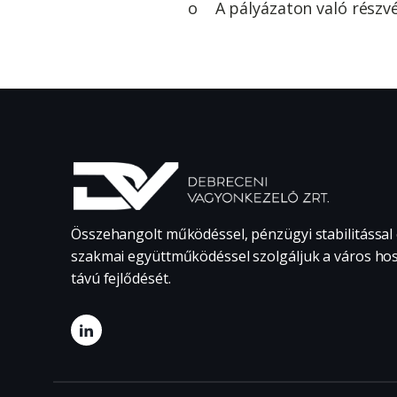
o A pályázaton való részvét
Összehangolt működéssel, pénzügyi stabilitással
szakmai együttműködéssel szolgáljuk a város ho
távú fejlődését.