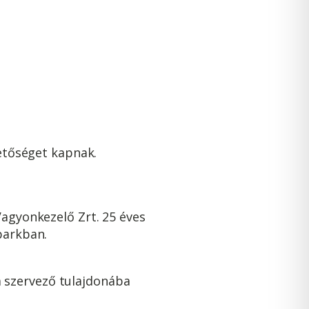
hetőséget kapnak.
Vagyonkezelő Zrt. 25 éves
parkban.
 a szervező tulajdonába