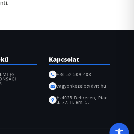
nti.
ekű
Kapcsolat
LMI ÉS
+36 52 509-408
ONSÁGI
AT
vagyonkezelo@dvrt.hu
H-4025 Debrecen, Piac
u. 77. II. em. 5.