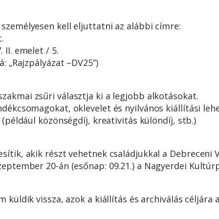
személyesen kell eljuttatni az alábbi címre:
.
II. emelet / 5.
rá: „Rajzpályázat –DV25”)
kmai zsűri választja ki a legjobb alkotásokat.
dékcsomagokat, oklevelet és nyilvános kiállítási le
például közönségdíj, kreativitás különdíj, stb.)
sítik, akik részt vehetnek családjukkal a Debreceni 
szeptember 20-án (esőnap: 09.21.) a Nagyerdei Kultúr
küldik vissza, azok a kiállítás és archiválás céljára