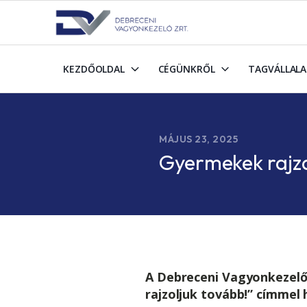
KEZDŐOLDAL
CÉGÜNKRŐL
TAGVÁLLAL
MÁJUS 23, 2025
Gyermekek rajza
A Debreceni Vagyonkezelő 
rajzoljuk tovább!” címmel 