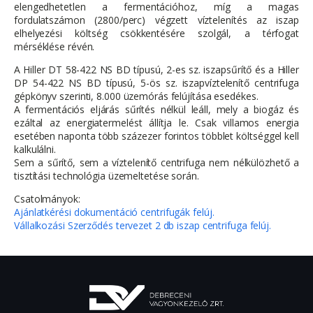
elengedhetetlen a fermentációhoz, míg a magas
fordulatszámon (2800/perc) végzett víztelenítés az iszap
elhelyezési költség csökkentésére szolgál, a térfogat
mérséklése révén.
A Hiller DT 58-422 NS BD típusú, 2-es sz. iszapsűrítő és a Hiller
DP 54-422 NS BD típusú, 5-ös sz. iszapvíztelenítő centrifuga
gépkönyv szerinti, 8.000 üzemórás felújítása esedékes.
A fermentációs eljárás sűrítés nélkül leáll, mely a biogáz és
ezáltal az energiatermelést állítja le. Csak villamos energia
esetében naponta több százezer forintos többlet költséggel kell
kalkulálni.
Sem a sűrítő, sem a víztelenítő centrifuga nem nélkülözhető a
tisztítási technológia üzemeltetése során.
Csatolmányok:
Ajánlatkérési dokumentáció centrifugák felúj.
Vállalkozási Szerződés tervezet 2 db iszap centrifuga felúj.