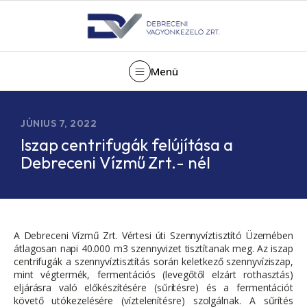
Menü
JÚNIUS 7, 2022
Iszap centrifugák felújítása a
Debreceni Vízmű Zrt.- nél
A Debreceni Vízmű Zrt. Vértesi úti Szennyvíztisztító Üzemében
átlagosan napi 40.000 m3 szennyvizet tisztítanak meg. Az iszap
centrifugák a szennyvíztisztítás során keletkező szennyvíziszap,
mint végtermék, fermentációs (levegőtől elzárt rothasztás)
eljárásra való előkészítésére (sűrítésre) és a fermentációt
követő utókezelésére (víztelenítésre) szolgálnak. A sűrítés