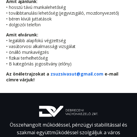
Amit ajánlunk
:
• hosszú távú munkalehetőség
• továbbtanulási lehetőség (jegyvizsgáló, mozdonyvezető)
• béren kívüli juttatások
• dolgozói telefon
Amit elvárunk:
• legalább alapfokú végzettség
• vasútorvosi alkalmassági vizsgálat
• önálló munkavégzés
• fizikai terhelhetőség
• B kategóriás jogosítvány (előny)
Az önéletrajzokat a
zsuzsivasut@gmail.com
e-mail
címre várjuk!
Összehangolt működéssel, pénzügyi stabilitással és
szakmai együttműködéssel szolgáljuk a város