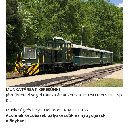
MUNKATÁRSAT KERESÜNK!
Járműszerelő segéd munkatársat keres a Zsuzsi Erdei Vasút Np.
Kft.
Munkavégzés helye: Debrecen, Ruyter u. 1.sz.
Azonnali kezdéssel, pályakezdők és nyugdíjasok
előnyben!