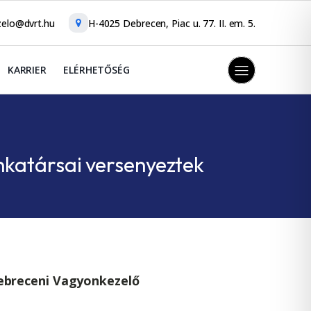
elo@dvrt.hu
H-4025 Debrecen, Piac u. 77. II. em. 5.
KARRIER
ELÉRHETŐSÉG
nkatársai versenyeztek
Debreceni Vagyonkezelő