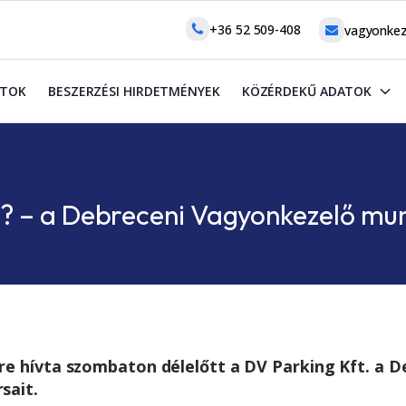
+36 52 509-408
vagyonkez
ATOK
BESZERZÉSI HIRDETMÉNYEK
KÖZÉRDEKŰ ADATOK
n? – a Debreceni Vagyonkezelő mu
re hívta szombaton délelőtt a DV Parking Kft. a 
sait.