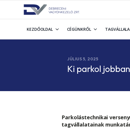
KEZDŐOLDAL
CÉGÜNKRŐL
TAGVÁLLAL
JÚLIUS 5, 2025
Ki parkol jobba
Parkolástechnikai verseny
tagvállalatainak munkatár