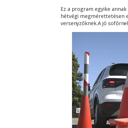
Ez a program egyike annak a
hétvégi megmérettetésen el
versenyzőknek.A jó sofőrnek