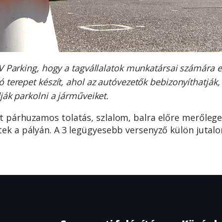
V Parking, hogy a tagvállalatok munkatársai számára e
 terepet készít, ahol az autóvezetők bebizonyíthatják,
ják parkolni a járműveiket.
t párhuzamos tolatás, szlalom, balra előre merőlege
tek a pályán. A 3 legügyesebb versenyző külön jutal