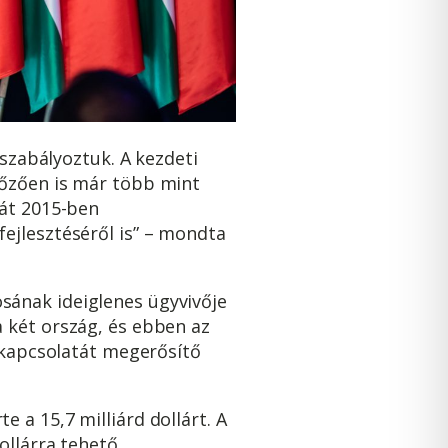
 szabályoztuk. A kezdeti
lőzően is már több mint
zát 2015-ben
ejlesztéséről is” – mondta
sának ideiglenes ügyvivője
 két ország, és ebben az
k kapcsolatát megerősítő
 a 15,7 milliárd dollárt. A
ollárra tehető.