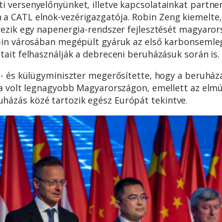
i versenyelőnyünket, illetve kapcsolatainkat partne
a CATL elnök-vezérigazgatója. Robin Zeng kiemelte,
vezik egy napenergia-rendszer fejlesztését magyarors
ibin városában megépült gyáruk az első karbonseml
tait felhasználják a debreceni beruházásuk során is.
i- és külügyminiszter megerősítette, hogy a beruház
ha volt legnagyobb Magyarországon, emellett az elmúl
ázás közé tartozik egész Európát tekintve.