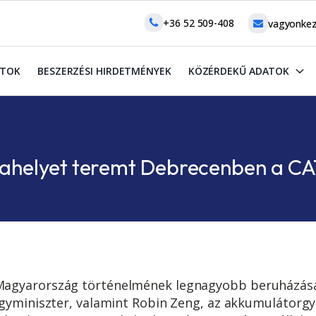
+36 52 509-408
vagyonkez
ATOK
BESZERZÉSI HIRDETMÉNYEK
KÖZÉRDEKŰ ADATOK
kahelyet teremt Debrecenben a C
agyarország történelmének legnagyobb beruházása –
ügyminiszter, valamint Robin Zeng, az akkumulátorg