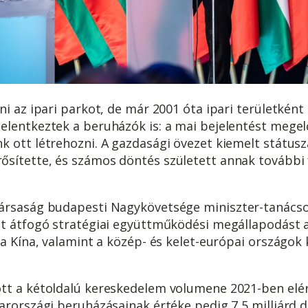
ni az ipari parkot, de már 2001 óta ipari területként
elentkeztek a beruházók is: a mai bejelentést mege
k ott létrehozni. A gazdasági övezet kiemelt státus
sítette, és számos döntés született annak további f
ársaság budapesti Nagykövetsége miniszter-tanácso
tt átfogó stratégiai együttműködési megállapodást a
 a Kína, valamint a közép- és kelet-európai országo
t a kétoldalú kereskedelem volumene 2021-ben elérte
arországi beruházásainak értéke pedig 7,5 milliárd d