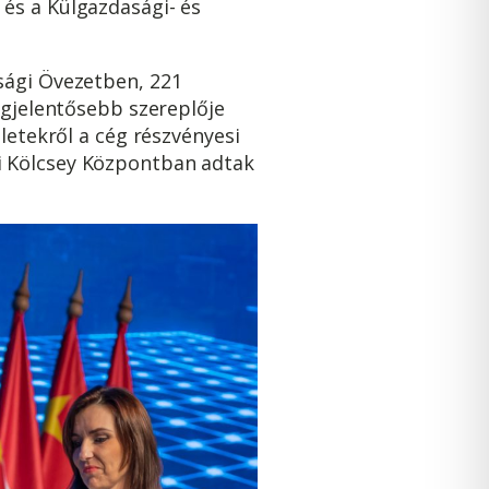
és a Külgazdasági- és
sági Övezetben, 221
egjelentősebb szereplője
letekről a cég részvényesi
i Kölcsey Központban adtak