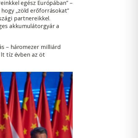
reinkkel egész Európában” –
 hogy „zöld erőforrásokat”
zági partnereikkel.
eges akkumulátorgyár a
ás – háromezer milliárd
t tíz évben az öt