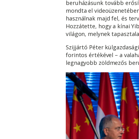
beruházásunk tovább erősít
mondta el videoüzenetében 
használnak majd fel, és ter
Hozzátette, hogy a kínai Y
világon, melynek tapasztala
Szijjártó Péter külgazdaság
forintos értékével – a vala
legnagyobb zöldmezős beruh