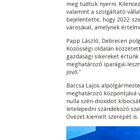
meg tudtuk nyerni. Kilencez
valamint a szolgáltató váll
bejelentette, hogy 2022. sz
városával, amelynek értelm
Papp László, Debrecen polg
Közösségi oldalán közzétet
gazdasági sikereket értünk 
meghatározó iparágai leszne
jövő.”
Barcsa Lajos alpolgármester
meghatározó központjává vá
nulla szén-dioxidot kibocs
letelepedni szándékozó sz
Övezet kiemelt szerepét is.