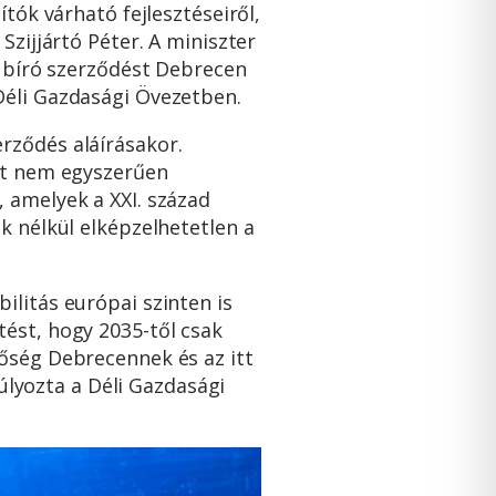
tók várható fejlesztéseiről,
Szijjártó Péter. A miniszter
l bíró szerződést Debrecen
Déli Gazdasági Övezetben.
rződés aláírásakor.
att nem egyszerűen
 amelyek a XXI. század
k nélkül elképzelhetetlen a
ilitás európai szinten is
ést, hogy 2035-től csak
tőség Debrecennek és az itt
lyozta a Déli Gazdasági