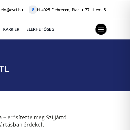
elo@dvrt.hu
H-4025 Debrecen, Piac u. 77. II. em. 5.
KARRIER
ELÉRHETŐSÉG
ATL
 erősítette meg Szijjártó
yártásban érdekelt