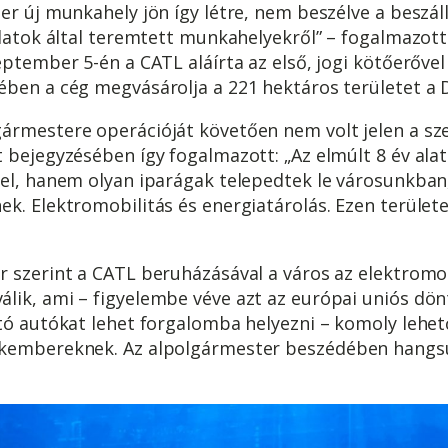
er új munkahely jön így létre, nem beszélve a beszállí
alatok által teremtett munkahelyekről” – fogalmazott 
eptember 5-én a CATL aláírta az első, jogi kötőerőve
ében a cég megvásárolja a 221 hektáros területet a 
ármestere operációját követően nem volt jelen a sze
t bejegyzésében így fogalmazott: „Az elmúlt 8 év al
el, hanem olyan iparágak telepedtek le városunkban,
k. Elektromobilitás és energiatárolás. Ezen területe
 szerint a CATL beruházásával a város az elektromob
lik, ami – figyelembe véve azt az európai uniós dönt
átó autókat lehet forgalomba helyezni – komoly lehe
akembereknek. Az alpolgármester beszédében hangsú