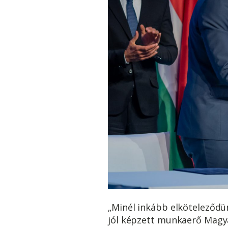
„Minél inkább elköteleződün
jól képzett munkaerő Magya