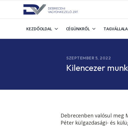
KEZDŐOLDAL
CÉGÜNKRŐL
TAGVÁLLAL
SZEPTEMBER 5, 2022
Kilencezer mun
Debrecenben valósul meg M
Péter külgazdasági- és kül