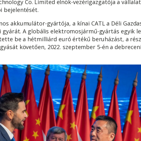
ology Co. Limited elnök-vezérigazgatója a vállalat 
 bejelentését.
mos akkumulátor-gyártója, a kínai CATL a Déli Gazda
i gyárát. A globális elektromosjármű-gyártás egyik l
tette be a hétmilliárd euró értékű beruházást, a rész
agyását követően, 2022. szeptember 5-én a debrecen