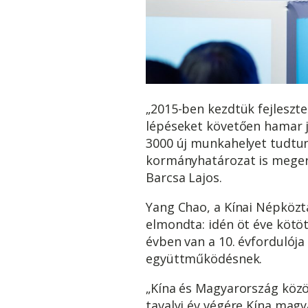
„2015-ben kezdtük fejleszte
lépéseket követően hamar j
3000 új munkahelyet tudtun
kormányhatározat is megerő
Barcsa Lajos.
Yang Chao, a Kínai Népközt
elmondta: idén öt éve kötö
évben van a 10. évfordulója
együttműködésnek.
„Kína és Magyarország közöt
tavalyi év végére Kína magy