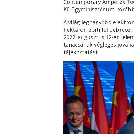
Contemporary Amperex Techn
Külügyminisztérium korábbi
A világ legnagyobb elektro
hektáron építi fel debrecen
2022. augusztus 12-én jelen
tanácsának végleges jóváh
tájékoztatást.