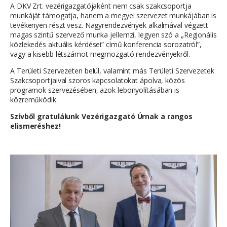
A DKV Zrt. vezérigazgatójaként nem csak szakcsoportja
munkáját támogatja, hanem a megyei szervezet munkájában is
tevékenyen részt vesz. Nagyrendezvények alkalmával végzett
magas szintű szervező munka jellemzi, legyen szó a „Regionális
közlekedés aktuális kérdései” című konferencia sorozatról”,
vagy a kisebb létszámot megmozgató rendezvényekről.
A Területi Szervezeten belül, valamint más Területi Szervezetek
Szakcsoportjaival szoros kapcsolatokat ápolva, közös
programok szervezésében, azok lebonyolításában is
közreműködik.
Szívből gratulálunk Vezérigazgató Úrnak a rangos
elismeréshez!