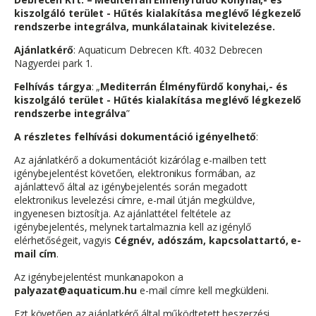
kiszolgáló terület - Hűtés kialakítása meglévő légkezelő
rendszerbe integrálva, munkálatainak kivitelezése.
Ajánlatkérő
: Aquaticum Debrecen Kft. 4032 Debrecen
Nagyerdei park 1.
Felhívás tárgya
: „
Mediterrán Élményfürdő konyhai,- és
kiszolgáló terület - Hűtés kialakítása meglévő légkezelő
rendszerbe integrálva
”
A részletes felhívási dokumentáció igényelhető
:
Az ajánlatkérő a dokumentációt kizárólag e-mailben tett
igénybejelentést követően, elektronikus formában, az
ajánlattevő által az igénybejelentés során megadott
elektronikus levelezési címre, e-mail útján megküldve,
ingyenesen biztosítja. Az ajánlattétel feltétele az
igénybejelentés, melynek tartalmaznia kell az igénylő
elérhetőségeit, vagyis
Cégnév, adószám, kapcsolattartó, e-
mail cím
.
Az igénybejelentést munkanapokon a
palyazat@aquaticum.hu
e-mail címre kell megküldeni.
Ezt követően az ajánlatkérő által működtetett beszerzési