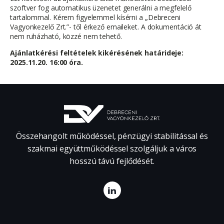
szoftver fog automatikus üzenetet generálni a megfelelő
tartalommal. Kérem figyelemmel kísérni a „Debreceni
Vagyonkezelő Zrt.”- től érkező emaileket. A dokumentáció át
nem ruházható, közzé nem tehető.
Ajánlatkérési feltételek kikérésének határideje:
2025.11.20. 16:00 óra.
Összehangolt működéssel, pénzügyi stabilitással és
szakmai együttműködéssel szolgáljuk a város
hosszú távú fejlődését.