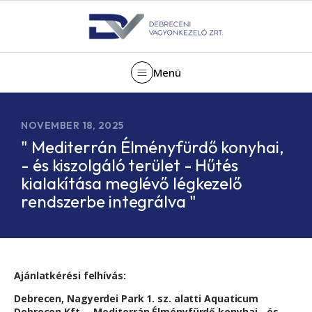
Menü
NOVEMBER 18, 2025
" Mediterrán Élményfürdő konyhai,
- és kiszolgáló terület - Hűtés
kialakítása meglévő légkezelő
rendszerbe integrálva "
Ajánlatkérési felhívás:
Debrecen, Nagyerdei Park 1. sz. alatti Aquaticum
Debrecen Kft. –
Mediterrán Élményfürdő konyhai,- és