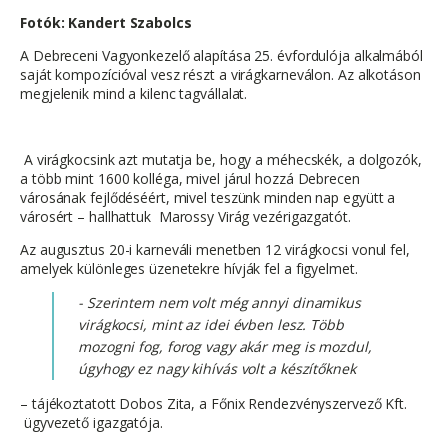
Fotók: Kandert Szabolcs
A Debreceni Vagyonkezelő alapítása 25. évfordulója alkalmából
saját kompozícióval vesz részt a virágkarneválon. Az alkotáson
megjelenik mind a kilenc tagvállalat.
A virágkocsink azt mutatja be, hogy a méhecskék, a dolgozók,
a több mint 1600 kolléga, mivel járul hozzá Debrecen
városának fejlődéséért, mivel teszünk minden nap együtt a
városért – hallhattuk Marossy Virág vezérigazgatót.
Az augusztus 20-i karneváli menetben 12 virágkocsi vonul fel,
amelyek különleges üzenetekre hívják fel a figyelmet.
- Szerintem nem volt még annyi dinamikus
virágkocsi, mint az idei évben lesz. Több
mozogni fog, forog vagy akár meg is mozdul,
úgyhogy ez nagy kihívás volt a készítőknek
– tájékoztatott Dobos Zita, a Főnix Rendezvényszervező Kft.
ügyvezető igazgatója.