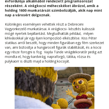
évfordulója alkalmából rendezett programsorozat
részeként. A virágkocsi méhecskéket ábrázol, amik a
holding 1600 munkatársát szimbolizálják, akik nap mint
nap a városért dolgoznak.
Különleges eseményen vehettek részt a Debreceni
Vagyonkezelő munkatársai. A virágkocsi- készítés kulisszái
mögé nyertek bepillantást. Megtudhatták például, milyen
kihívásokkal jár egy ilyen kompozíció elkészítése. Kiss Péter
statikus arról beszélt, hogy minden figurában egy fém szerkezet
van, ami biztosítja a hungarocell figurák stabilitását, és a kocsi
egy része forogni is fog. Vajda Tünde virágdekoratőr pedig azt
mondta el, hogy kardvirág, napraforgó, tátika, rózsa és
pulykaorr is díszíti majd a holding kocsiját.