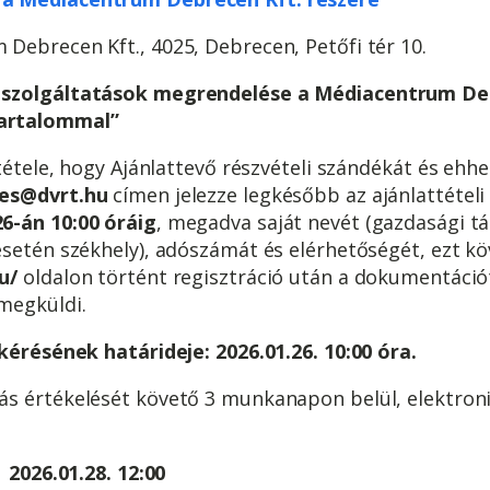
 Debrecen Kft., 4025, Debrecen, Petőfi tér 10.
szolgáltatások megrendelése a Médiacentrum Deb
artalommal”
ltétele, hogy Ajánlattevő részvételi szándékát és eh
zes@dvrt.hu
címen jelezze legkésőbb az ajánlattétel
26-án 10:00 óráig
, megadva saját nevét (gazdasági t
esetén székhely), adószámát és elérhetőségét, ezt k
u/
oldalon történt regisztráció után a dokumentáció
 megküldi.
kérésének határideje: 2026.01.26. 10:00 óra.
árás értékelését követő 3 munkanapon belül, elektro
 2026.01.28. 12:00