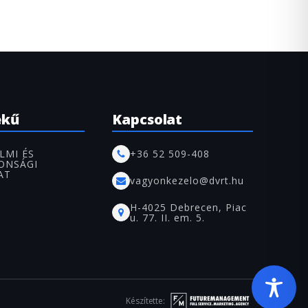
ekű
Kapcsolat
LMI ÉS
+36 52 509-408
ONSÁGI
AT
vagyonkezelo@dvrt.hu
H-4025 Debrecen, Piac
u. 77. II. em. 5.
Készítette: