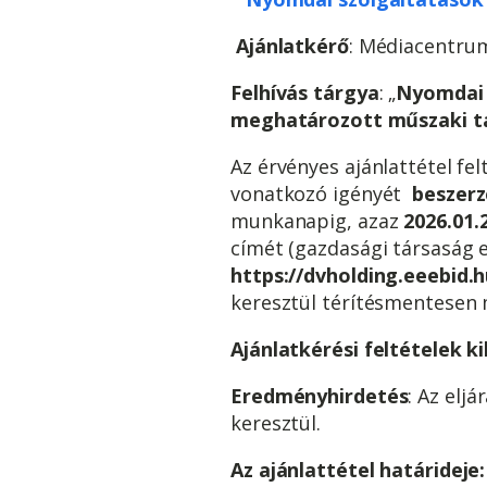
Ajánlatkérő
: Médiacentrum
Felhívás tárgya
: „
Nyomdai 
meghatározott műszaki t
Az érvényes ajánlattétel fe
vonatkozó igényét
beszer
munkanapig, azaz
2026.01.
címét (gazdasági társaság 
https://dvholding.eeebid.h
keresztül térítésmentesen
Ajánlatkérési feltételek ki
Eredményhirdetés
: Az elj
keresztül.
Az ajánlattétel határideje: