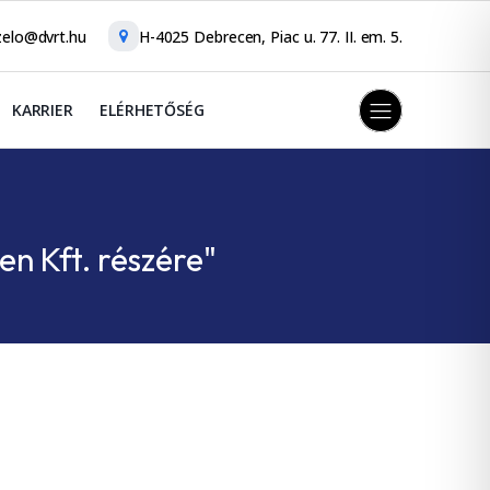
elo@dvrt.hu
H-4025 Debrecen, Piac u. 77. II. em. 5.
KARRIER
ELÉRHETŐSÉG
n Kft. részére"