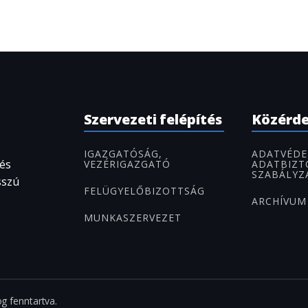
Szervezeti felépítés
Közérd
IGAZGATÓSÁG,
ADATVÉDE
 és
VEZÉRIGAZGATÓ
ADATBIZT
SZABÁLYZ
sszú
FELÜGYELŐBIZOTTSÁG
ARCHÍVUM
MUNKASZERVEZET
g fenntartva.