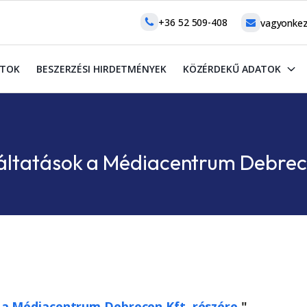
+36 52 509-408
vagyonkez
ATOK
BESZERZÉSI HIRDETMÉNYEK
KÖZÉRDEKŰ ADATOK
áltatások a Médiacentrum Debrece
a Médiacentrum Debrecen Kft. részére
"