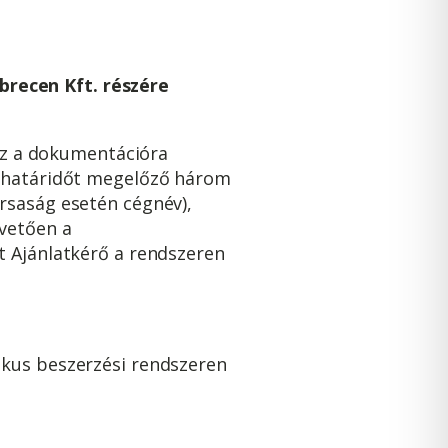
recen Kft. részére
hez a dokumentációra
i határidőt megelőző három
ársaság esetén cégnév),
övetően a
t Ajánlatkérő a rendszeren
nikus beszerzési rendszeren