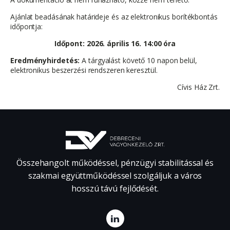
Ajánlat beadásának határideje és az elektronikus borítékbontás
időpontja:
Időpont: 2026. április 16. 14:00 óra
Eredményhirdetés:
A tárgyalást követő 10 napon belül,
elektronikus beszerzési rendszeren keresztül.
Cívis Ház Zrt.
Összehangolt működéssel, pénzügyi stabilitással és
szakmai együttműködéssel szolgáljuk a város
hosszú távú fejlődését.