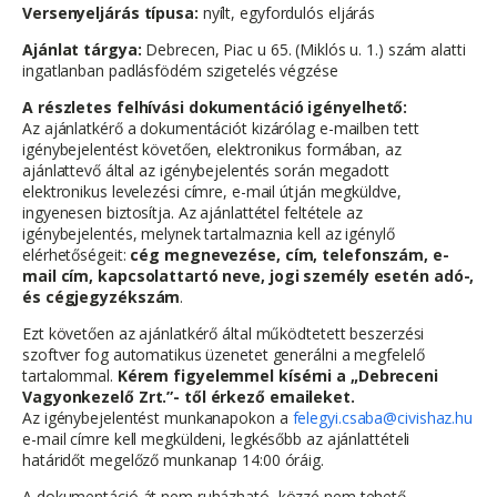
Versenyeljárás típusa:
nyílt, egyfordulós eljárás
Ajánlat tárgya:
Debrecen, Piac u 65. (Miklós u. 1.) szám alatti
ingatlanban padlásfödém szigetelés végzése
A részletes felhívási dokumentáció igényelhető:
Az ajánlatkérő a dokumentációt kizárólag e-mailben tett
igénybejelentést követően, elektronikus formában, az
ajánlattevő által az igénybejelentés során megadott
elektronikus levelezési címre, e-mail útján megküldve,
ingyenesen biztosítja. Az ajánlattétel feltétele az
igénybejelentés, melynek tartalmaznia kell az igénylő
elérhetőségeit:
cég megnevezése, cím, telefonszám, e-
mail cím, kapcsolattartó neve, jogi személy esetén adó-,
és cégjegyzékszám
.
Ezt követően az ajánlatkérő által működtetett beszerzési
szoftver fog automatikus üzenetet generálni a megfelelő
tartalommal.
Kérem figyelemmel kísérni a „Debreceni
Vagyonkezelő Zrt.”- től érkező emaileket.
Az igénybejelentést munkanapokon a
felegyi.csaba@civishaz.hu
e-mail címre kell megküldeni, legkésőbb az ajánlattételi
határidőt megelőző munkanap 14:00 óráig.
A dokumentáció át nem ruházható, közzé nem tehető.