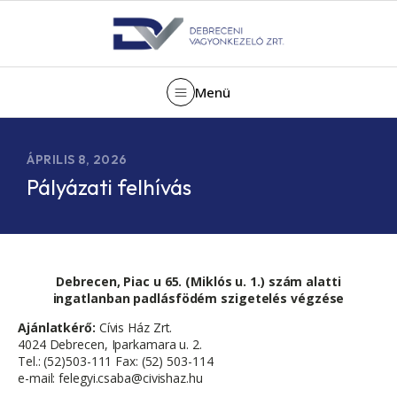
Menü
ÁPRILIS 8, 2026
Pályázati felhívás
Debrecen, Piac u 65. (Miklós u. 1.) szám alatti
ingatlanban padlásfödém szigetelés végzése
Ajánlatkérő:
Cívis Ház Zrt.
4024 Debrecen, Iparkamara u. 2.
Tel.: (52)503-111 Fax: (52) 503-114
e-mail: felegyi.csaba@civishaz.hu