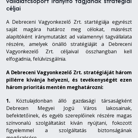
vállalatcsoport irányító tagjának stratégiai
céljai
A Debreceni Vagyonkezelő Zrt. startégiája egyrészt
saját magára határoz meg célokat, másrészt
alapítóként iránymutatást ad valamennyi tagvállalata
részére, amelyek önálló stratégiáját a Debreceni
Vagyonkezelő Zrt. céljaival összhangban kell
elfogadnia, felülvizsgálnia.
A Debreceni Vagyonkezelő Zrt. stratégiáját három
pillérre kívánja helyezni, és tevékenységét ezen
három prioritás mentén meghatározni:
1.
Köztulajdonban álló gazdasági társaságként
Debrecen Megyei Jogú Város lakosainak,
befektetőinek, és egyéb szereplőinek részére magas
színvonalú szolgáltatást kíván nyújtani, fokozott
figyelemmel a szolgáltatás biztonságának
megőrzésére.