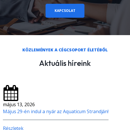
KAPCSOLAT
KÖZLEMÉNYEK A CÉGCSOPORT ÉLETÉBŐL
Aktuális híreink
május 13, 2026
Május 29-én indul a nyár az Aquaticum Strandján!
Részletek