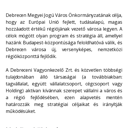
Debrecen Megyei Jogú Város Önkormányzatának célja,
hogy az Európai Unió fejlett, tudásalapú, magas
hozzáadott értékű régiójának vezető városa legyen. A
célok mögött olyan program és stratégia áll, amellyel
hazánk Budapest-központúsága feloldhatóvá válik, és
Debrecen városa új, versenyképes, nemzetközi
régióközponttá fejlődik.
A Debreceni Vagyonkezelő Zrt. és közvetlen többségi
tulajdonában álló társaságai (a továbbiakban:
tagvállalat, együtt: vállalatcsoport, cégcsoport vagy
Holding) aktívan kívánnak szerepet vállalni a város és
a régió fejlődésében, ezen alapvetés mentén
határozzák meg stratégiai céljaikat és irányítják
működésüket.