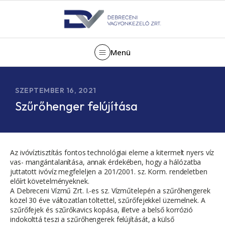
Menü
SZEPTEMBER 16, 2021
Szűrőhenger felújítása
Az ivóvíztisztítás fontos technológiai eleme a kitermelt nyers víz
vas- mangántalanítása, annak érdekében, hogy a hálózatba
juttatott ivóvíz megfeleljen a 201/2001. sz. Korm. rendeletben
előírt követelményeknek.
A Debreceni Vízmű Zrt. I.-es sz. Vízműtelepén a szűrőhengerek
közel 30 éve változatlan töltettel, szűrőfejekkel üzemelnek. A
szűrőfejek és szűrőkavics kopása, illetve a belső korrózió
indokolttá teszi a szűrőhengerek felújítását, a külső