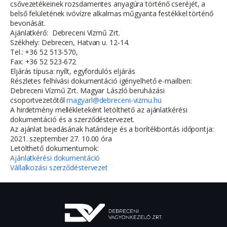
csővezetékeinek rozsdamentes anyagúra történő cseréjét, a
belső felületének ivóvízre alkalmas műgyanta festékkel történő
bevonását.
Ajánlatkérő: Debreceni Vízmű Zrt.
Székhely: Debrecen, Hatvan u. 12-14.
Tel.: +36 52 513-570,
Fax: +36 52 523-672
Eljárás típusa: nyílt, egyfordulós eljárás
Részletes felhívási dokumentáció igényelhető e-mailben:
Debreceni Vízmű Zrt. Magyar László beruházási
csoportvezetőtől
magyarl@debreceni-vizmu.hu
A hirdetmény mellékleteként letölthető az ajánlatkérési
dokumentáció és a szerződéstervezet.
Az ajánlat beadásának határideje és a borítékbontás időpontja:
2021. szeptember 27. 10.00 óra
Letölthető dokumentumok:
Ajánlatkérési dokumentáció
Vállalkozási szerződéstervezet