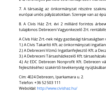
7. A társaság az önkormányzat részére szakmai
európai uniós pályázatokban. Szerepe van az épül
8. A Cívis Ház Zrt. évi 2 milliárd forintos árbe
tulajdonos Debreceni Vagyonkezelő Zrt. rentábili
A Cívis Ház Zrt.-nek négy gazdasági társaságban 
1.) A Cívis Takarító Kft. az önkormányzati ingatla
2.) A Debreceni Vízmű Ingatlanfejlesztő Kft. a De
3.) A Debreceni Társasházkezelő Kft. társasházak/
4.) Az EDC Debrecen Nonprofit Kft. Debrecen vá
fejlesztéséhez szakértői tevékenység nyújtásában
Cím: 4024 Debrecen, Iparkamara u. 2.
Telefon: +36 52 503 111
Weboldal:
http://www.civishaz.hu/