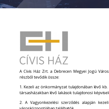
A Cívis Ház Zrt. a Debrecen Megyei Jogú Város
részből tevődik össze:
1. Kezeli az önkormányzat tulajdonában lévő kb. 3
társasházakban lévő lakások tulajdonosi képvisel
2. A Vagyonkezelési szerződés alapján keze
városközpontjában találhatók.