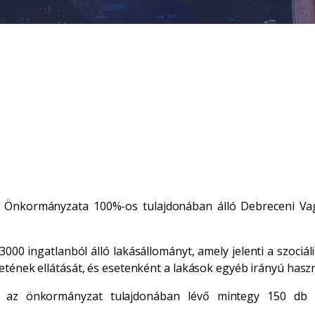
 Önkormányzata 100%-os tulajdonában álló Debreceni Vag
000 ingatlanból álló lakásállományt, amely jelenti a szociál
etének ellátását, és esetenként a lakások egyéb irányú haszn
li az önkormányzat tulajdonában lévő mintegy 150 db ü