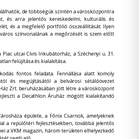
találhatók, de többségük szintén a városközpontra
, és arra jelentős kereskedelmi, kulturális és
t, és a megfelelő portfólió összeállítását. Ilyen
város színvonalának a megőrzését is szem előtt
 Piac utcai Cívis Inkubátorház, a Széchenyi u. 31.
lan felújítása és kialakítása.
lkodás fontos feladata. Fennállása alatt komoly
ától és megújításától a belvárosi sétálóövezet
 Ház Zrt. beruházásában jött létre a városközpont
ejleszti a Decathlon Áruház mögött kialakítandó
 Városháza épülete, a Főnix Csarnok, amelyeknek
al a repülőtéri fejlesztésekben, továbbá jelentős
lemei a VKM magazin, három területen elhelyezkedő
ét segíti elő.