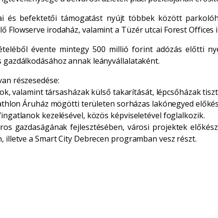
 és befektetői támogatást nyújt többek között parkolóh
ő Flowserve irodaház, valamint a Tüzér utcai Forest Offices 
vételéből évente mintegy 500 millió forint adózás előtti n
s gazdálkodásához annak leányvállalataként.
van részesedése:
nok, valamint társasházak külső takarítását, lépcsőházak tisztí
cathlon Áruház mögötti területen sorházas lakónegyed előkész
ingatlanok kezelésével, közös képviseletével foglalkozik.
ros gazdaságának fejlesztésében, városi projektek előkészí
, illetve a Smart City Debrecen programban vesz részt.