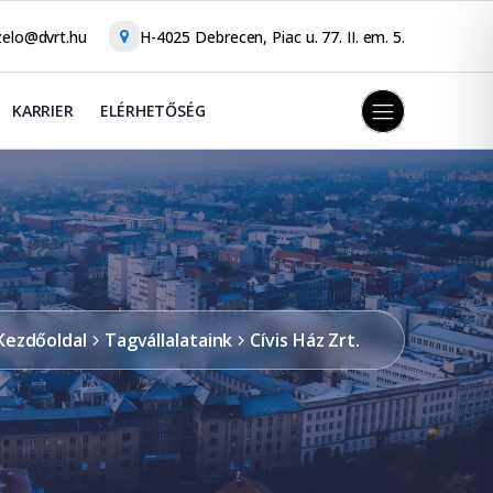
elo@dvrt.hu
H-4025 Debrecen, Piac u. 77. II. em. 5.
KARRIER
ELÉRHETŐSÉG
Kezdőoldal
Tagvállalataink
Cívis Ház Zrt.