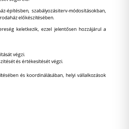
áz-építésben, szabályozásiterv-módosításokban,
irodaház előkészítésében.
yereség keletkezik, ezzel jelentősen hozzájárul a
tását végzi.
ítését és értékesítését végzi.
tésében és koordinálásában, helyi vállalkozások