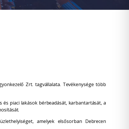
yonkezelő Zrt. tagvállalata. Tevékenysége több
is és piaci lakások bérbeadását, karbantartását, a
osítását.
zlethelyiséget, amelyek elsősorban Debrecen