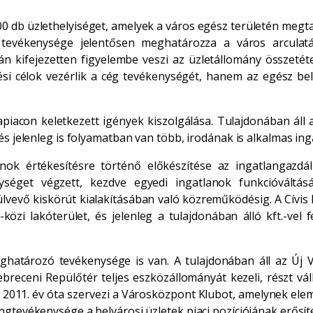
 400 db üzlethelyiséget, amelyek a város egész területén meg
 tevékenysége jelentősen meghatározza a város arculatát
n kifejezetten figyelembe veszi az üzletállomány összetételé
i célok vezérlik a cég tevékenységét, hanem az egész bel
piacon keletkezett igények kiszolgálása. Tulajdonában áll a
s jelenleg is folyamatban van több, irodának is alkalmas ingat
anok értékesítésre történő előkészítése az ingatlangazdá
enységet végzett, kezdve egyedi ingatlanok funkcióváltás
lvevő kiskörút kialakításában való közreműködésig. A Cívis
zi lakóterület, és jelenleg a tulajdonában álló kft.-vel f
meghatározó tevékenysége is van. A tulajdonában áll az Új
breceni Repülőtér teljes eszközállományát kezeli, részt váll
n. 2011. év óta szervezi a Városközpont Klubot, amelynek e
gtevékenysége a belvárosi üzletek piaci pozíciójának erősítés