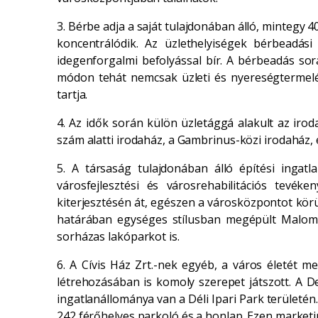
3. Bérbe adja a saját tulajdonában álló, mintegy
koncentrálódik. Az üzlethelyiségek bérbeadási
idegenforgalmi befolyással bír. A bérbeadás sorá
módon tehát nemcsak üzleti és nyereségtermelés
tartja.
4. Az idők során külön üzletággá alakult az iroda
szám alatti irodaház, a Gambrinus-közi irodaház, é
5. A társaság tulajdonában álló építési ingatl
városfejlesztési és városrehabilitációs tevék
kiterjesztésén át, egészen a városközpontot körü
határában egységes stílusban megépült Malom-kö
sorházas lakóparkot is.
6. A Cívis Ház Zrt.-nek egyéb, a város életét 
létrehozásában is komoly szerepet játszott. A De
ingatlanállománya van a Déli Ipari Park területé
242 férőhelyes parkoló és a honlap. Ezen marketin