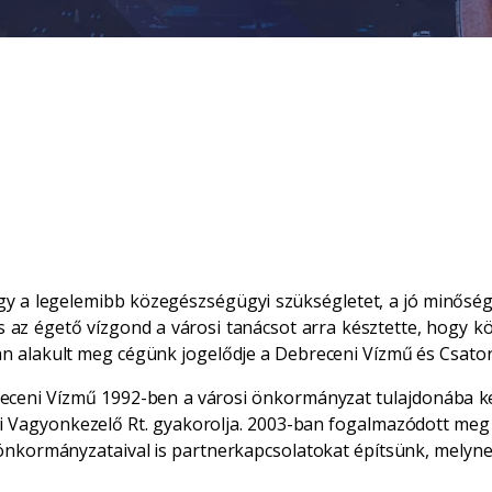
 így a legelemibb közegészségügyi szükségletet, a jó minősé
 az égető vízgond a városi tanácsot arra késztette, hogy kö
n alakult meg cégünk jogelődje a Debreceni Vízmű és Csato
eceni Vízmű 1992-ben a városi önkormányzat tulajdonába ker
ni Vagyonkezelő Rt. gyakorolja. 2003-ban fogalmazódott meg ú
s önkormányzataival is partnerkapcsolatokat építsünk, mely