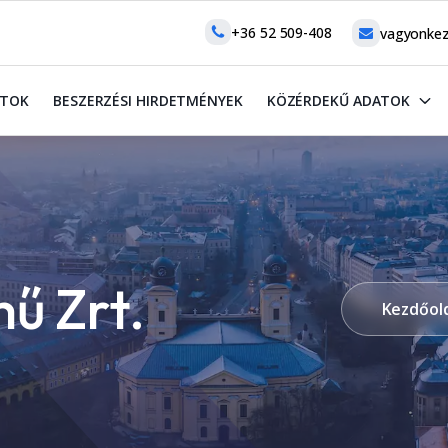
+36 52 509-408
vagyonkez
ATOK
BESZERZÉSI HIRDETMÉNYEK
KÖZÉRDEKŰ ADATOK
ű Zrt.
Kezdőol