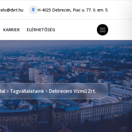
elo@dvrt.hu
H-4025 Debrecen, Piac u. 77. II. em. 5.
KARRIER
ELÉRHETŐSÉG
dal
Tagvállalataink
Debreceni Vízmű Zrt.