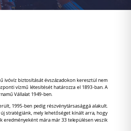
gű ivóvíz biztosítását évszázadokon keresztül nem
zponti vízmű létesítését határozza el 1893-ban. A
rnamű Vállalat 1949-ben.
ült, 1995-ben pedig részvénytársasággá alakult.
j stratégiánk, mely lehetőséget kínált arra, hogy
nek eredményeként mára már 33 településen veszik