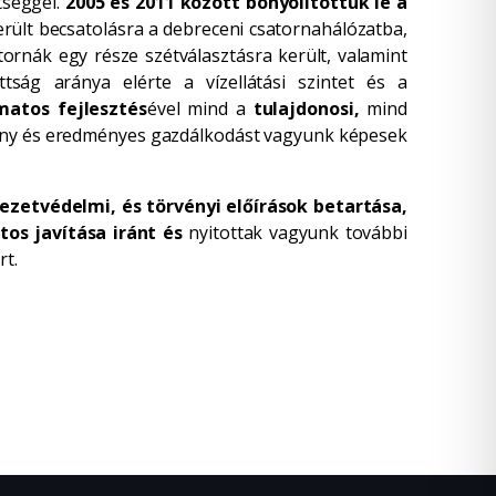
tséggel.
2005 és 2011 között bonyolítottuk le a
rült becsatolásra a debreceni csatornahálózatba,
ornák egy része szétválasztásra került, valamint
ság aránya elérte a vízellátási szintet és a
matos fejlesztés
ével mind a
tulajdonosi
,
mind
ékony és eredményes gazdálkodást vagyunk képesek
ezetvédelmi, és törvényi előírások betartása,
os javítása iránt és
nyitottak vagyunk további
rt.