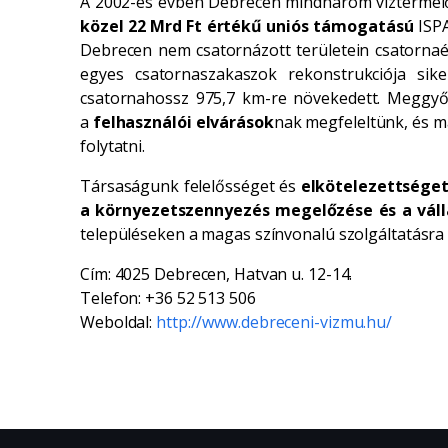
A 2002-es évben Debrecen mindhárom víztermelő te
közel 22 Mrd Ft értékű uniós támogatású
ISPA
Debrecen nem csatornázott területein csatornaép
egyes csatornaszakaszok rekonstrukciója sik
csatornahossz 975,7 km-re növekedett. Meggyő
a
felhasználói elvárások
nak megfeleltünk, és m
folytatni.
Társaságunk felelősséget és
elkötelezettséget
a környezetszennyezés megelőzése és a váll
településeken a magas színvonalú szolgáltatásra v
Cím: 4025 Debrecen, Hatvan u. 12-14.
Telefon: +36 52 513 506
Weboldal:
http://www.debreceni-vizmu.hu/