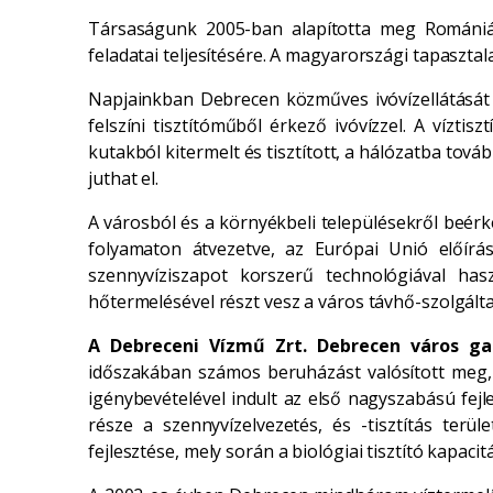
Társaságunk 2005-ban alapította meg Romániába
feladatai teljesítésére. A magyarországi tapaszt
Napjainkban Debrecen közműves ivóvízellátását h
felszíni tisztítóműből érkező ivóvízzel. A vízti
kutakból kitermelt és tisztított, a hálózatba tov
juthat el.
A városból és a környékbeli településekről beérke
folyamaton átvezetve, az Európai Unió előírá
szennyvíziszapot korszerű technológiával has
hőtermelésével részt vesz a város távhő-szolgálta
A
Debreceni Vízmű Zrt. Debrecen város ga
időszakában számos beruházást valósított meg, m
igénybevételével indult az első nagyszabású fe
része a szennyvízelvezetés, és -tisztítás terül
fejlesztése, mely során a biológiai tisztító kapac