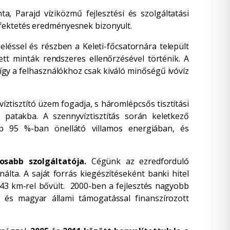
 Parajd víziközmű fejlesztési és szolgáltatási
efektetés eredményesnek bizonyult.
léssel és részben a Keleti-főcsatornára települt
vett minták rendszeres ellenőrzésével történik. A
 így a felhasználókhoz csak kiváló minőségű ivóvíz
íztisztító üzem fogadja, s háromlépcsős tisztítási
patakba. A szennyvíztisztítás során keletkező
lep 95 %-ban önellátó villamos energiában, és
osabb szolgáltatója
.
Cégünk az ezredforduló
lta. A saját forrás kiegészítéseként banki hitel
43 km-rel bővült. 2000-ben a fejlesztés nagyobb
jci és magyar állami támogatással finanszírozott