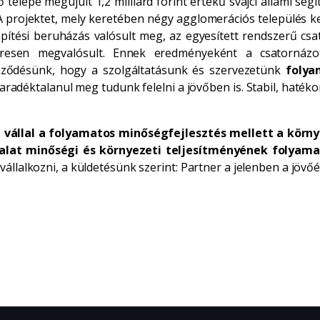
lepe megújult 1,2 milliárd forint értékű svájci állami segí
 projektet, mely keretében négy agglomerációs település ke
ítési beruházás valósult meg, az egyesített rendszerű csat
eresen megvalósult. Ennek eredményeként a csatornázott
ződésünk, hogy a szolgáltatásunk és szervezetünk
folya
aradéktalanul meg tudunk felelni a jövőben is. Stabil, hat
 vállal a folyamatos minőségfejlesztés mellett a körny
alat minőségi és környezeti teljesítményének folyamat
állalkozni, a küldetésünk szerint: Partner a jelenben a jövőé