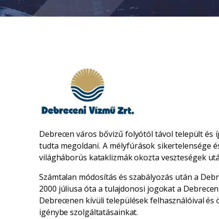
Debrecen város bővizű folyótól távol települt és
tudta megoldani. A mélyfúrások sikertelensége és
világháborús kataklizmák okozta veszteségek utá
Számtalan módosítás és szabályozás után a Debr
2000 júliusa óta a tulajdonosi jogokat a Debrece
Debrecenen kívüli települések felhasználóival é
igénybe szolgáltatásainkat.