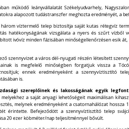
n működő leányvállalatát Székelyudvarhely, Nagyszalonta,
alatokra alapozott tudástranszfer meghozta eredményét, a b
árom víztermelő telep biztosítja saját kutas rétegvíz terme
sztítás hatékonyságának vizsgálata a nyers és szűrt vízből 
ábbított ivóvíz minden fázisában minőségellenőrzésen esik át,
ző szennyvizet a város dél-nyugati részén létesített szennyv
sainak is megfelelő minőségben forgatjuk vissza a Tócó 
znosítjuk; ennek eredményeként a szennyvíztisztító te
tásában is.
zdasági szereplőinek és lakosságának egyik legfont
elyekhez a saját anyagi lehetőségeit maximálisan kihaszná
jlesztés, melynek eredményeként a csatornahálózat hossza 1
etét érintette. Befejeződött a szennyvíztisztító telep svá
itása 20 ezer köbméter/nap teljesítménnyel bővült.